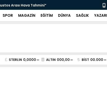
ğustos Arası Hava Tahmini”
“Ketenci Sa
SPOR
MAGAZİN
EĞİTİM
DÜNYA
SAĞLIK
YAZAR
STERLIN
0,0000
ALTIN
000,00
BİST
00.000