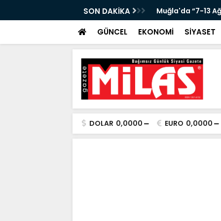
KANLIĞI’NDA ÖNEMLİ KONUK!”
SON DAKİKA
Muğla'da “7-13 A
GÜNCEL
EKONOMİ
SİYASET
DOLAR
0,0000
EURO
0,0000