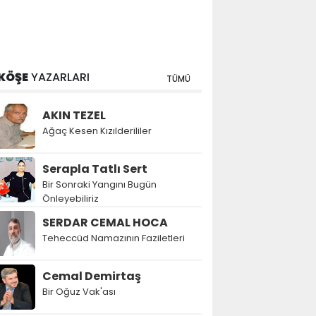
KÖŞE
YAZARLARI
TÜMÜ
AKIN TEZEL
Ağaç Kesen Kızılderililer
Serapla Tatlı Sert
Bir Sonraki Yangını Bugün
Önleyebiliriz
SERDAR CEMAL HOCA
Teheccüd Namazının Faziletleri
Cemal Demirtaş
Bir Oğuz Vak'ası