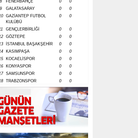
8
FENERBAHÇE
0
0
9
GALATASARAY
0
0
10
GAZİANTEP FUTBOL
0
0
KULÜBÜ
11
GENÇLERBİRLİĞİ
0
0
12
GÖZTEPE
0
0
13
İSTANBUL BAŞAKŞEHİR
0
0
14
KASIMPAŞA
0
0
15
KOCAELİSPOR
0
0
16
KONYASPOR
0
0
17
SAMSUNSPOR
0
0
18
TRABZONSPOR
0
0