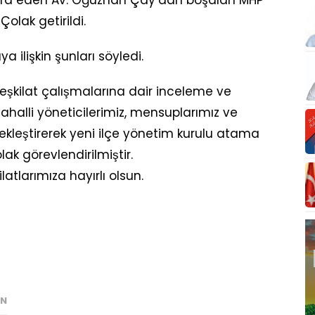
stifa eden Av. Oğuzhan Çay’dan boşalan MHP
Çolak getirildi.
a ilişkin şunları söyledi.
teşkilat çalışmalarına dair inceleme ve
alli yöneticilerimiz, mensuplarımız ve
̧ekleştirerek yeni ilçe yönetim kurulu atama
lak görevlendirilmiştir.
latlarımıza hayırlı olsun.
AN