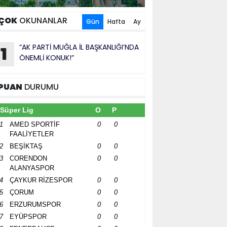
ÇOK
OKUNANLAR
Gün
Hafta
Ay
“AK PARTİ MUĞLA İL BAŞKANLIĞI’NDA
1
ÖNEMLİ KONUK!”
PUAN
DURUMU
Süper Lig
O
P
1
AMED SPORTİF
0
0
FAALİYETLER
2
BEŞİKTAŞ
0
0
3
CORENDON
0
0
ALANYASPOR
4
ÇAYKUR RİZESPOR
0
0
5
ÇORUM
0
0
6
ERZURUMSPOR
0
0
7
EYÜPSPOR
0
0