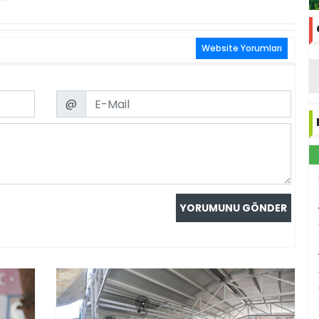
Website Yorumları
Email
@