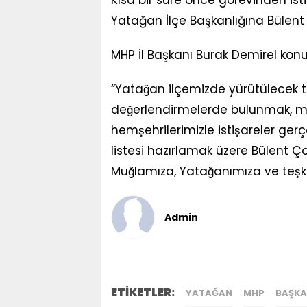
Kısa bir süre önce görevinden i
Yatağan İlçe Başkanlığına Bülent 
MHP İl Başkanı Burak Demirel konuy
“Yatağan ilçemizde yürütülecek 
değerlendirmelerde bulunmak, mah
hemşehrilerimizle istişareler gerc
listesi hazırlamak üzere Bülent Ço
Muğlamıza, Yatağanımıza ve teşki
Admin
ETİKETLER:
YATAĞAN
MHP
BAŞK