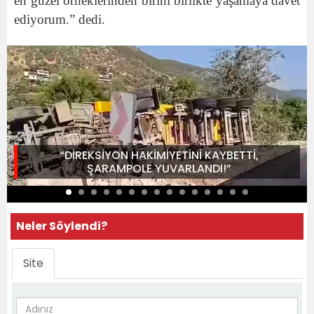
en güzel örneklerinden birini birlikte yaşamaya davet
ediyorum.” dedi.
“DİREKSİYON HAKİMİYETİNİ KAYBETTİ,
ŞARAMPOLE YUVARLANDI!”
Neler Söylendi?
Site