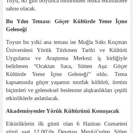
Toyu, iki gün boyunca birbirinden renkli etkinliklere
sahne olacak.
Bu Yılın Teması: Göçer Kültürde Yeme İçme
Geleneği
Toyun bu yılki ana teması ise Muğla Sıtkı Koçman
Üniversitesi Yörük Türkmen Tarihi ve Kültürü
Uygulama ve Araştırma Merkezi iş birliğiyle
belirlenen “Ocaktan Saca, Sütten Aşa: Göçer
Kültürde Yeme İçme Geleneği” oldu. Tema
kapsamında göçer yaşamın mutfak kültürü, üretim
biçimleri ve geleneksel beslenme alışkanlıkları çeşitli
etkinliklerle anlatılacak.
Akademisyenler Yörük Kültürünü Konuşacak
Etkinliklerin ilk günü olan 6 Haziran Cumartesi
günü saat 12.00’de Devetaşı Mevkii’nden Şölen