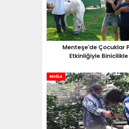
Menteşe'de Çocuklar 
Etkinliğiyle Binicilikl
MUĞLA