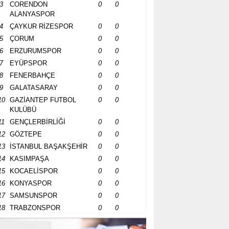
3
CORENDON
0
0
ALANYASPOR
4
ÇAYKUR RİZESPOR
0
0
5
ÇORUM
0
0
6
ERZURUMSPOR
0
0
7
EYÜPSPOR
0
0
8
FENERBAHÇE
0
0
9
GALATASARAY
0
0
10
GAZİANTEP FUTBOL
0
0
KULÜBÜ
11
GENÇLERBİRLİĞİ
0
0
12
GÖZTEPE
0
0
13
İSTANBUL BAŞAKŞEHİR
0
0
14
KASIMPAŞA
0
0
15
KOCAELİSPOR
0
0
16
KONYASPOR
0
0
17
SAMSUNSPOR
0
0
18
TRABZONSPOR
0
0