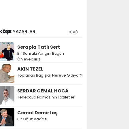
KÖŞE
YAZARLARI
TÜMÜ
Serapla Tatlı Sert
Bir Sonraki Yangını Bugün
Önleyebiliriz
AKIN TEZEL
Toplanan Bağışlar Nereye Gidiyor?
SERDAR CEMAL HOCA
Teheccüd Namazının Faziletleri
Cemal Demirtaş
Bir Oğuz Vak'ası