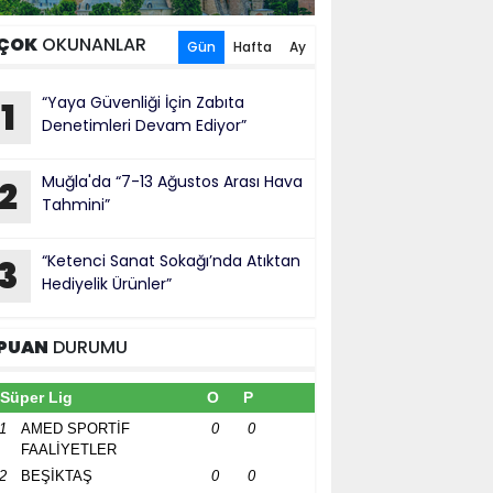
ÇOK
OKUNANLAR
Gün
Hafta
Ay
“Yaya Güvenliği İçin Zabıta
1
Denetimleri Devam Ediyor”
Muğla'da “7-13 Ağustos Arası Hava
2
Tahmini”
“Ketenci Sanat Sokağı’nda Atıktan
3
Hediyelik Ürünler”
PUAN
DURUMU
Süper Lig
O
P
1
AMED SPORTİF
0
0
FAALİYETLER
2
BEŞİKTAŞ
0
0