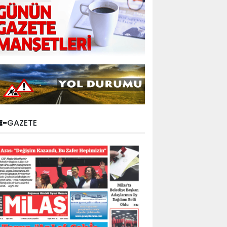
E-
GAZETE