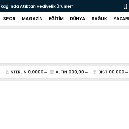
kağı’nda Atıktan Hediyelik Ürünler”
“Yaya Güven
SPOR
MAGAZİN
EĞİTİM
DÜNYA
SAĞLIK
YAZAR
STERLIN
0,0000
ALTIN
000,00
BİST
00.000