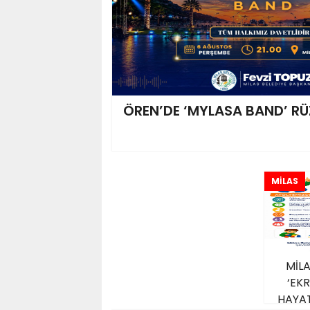
ÖREN’DE ‘MYLASA BAND’ RÜ
MİLAS
MİLA
‘EK
HAYA