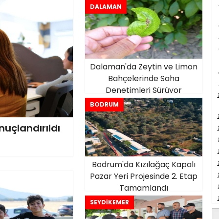
ETKİNLİĞİ
DALAMAN
Dalaman'da Zeytin ve Limon
Bahçelerinde Saha
Denetimleri Sürüyor
BODRUM
nuçlandırıldı
Bodrum'da Kızılağaç Kapalı
Pazar Yeri Projesinde 2. Etap
Tamamlandı
SEYDİKEMER