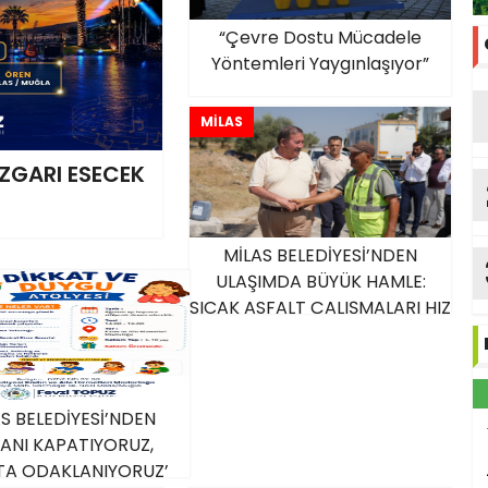
“Çevre Dostu Mücadele
Yöntemleri Yaygınlaşıyor”
MİLAS
ZGARI ESECEK
MİLAS BELEDİYESİ’NDEN
ULAŞIMDA BÜYÜK HAMLE:
SICAK ASFALT ÇALIŞMALARI HIZ
KAZANDI
S BELEDİYESİ’NDEN
RANI KAPATIYORUZ,
TA ODAKLANIYORUZ’