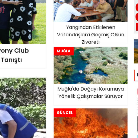
Yangından Etkilenen
Vatandaşlara Geçmiş Olsun
Ziyareti
Pony Club
MUĞLA
e Tanıştı
Muğla'da Doğayı Korumaya
Yönelik Çalışmalar Sürüyor
GÜNCEL