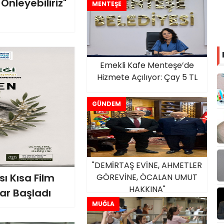
Önleyebiliriz"
MENTEŞE
Emekli Kafe Menteşe’de
Hizmete Açılıyor: Çay 5 TL
GÜNDEM
"DEMİRTAŞ EVİNE, AHMETLER
sı Kısa Film
GÖREVİNE, ÖCALAN UMUT
HAKKINA"
ar Başladı
MUĞLA