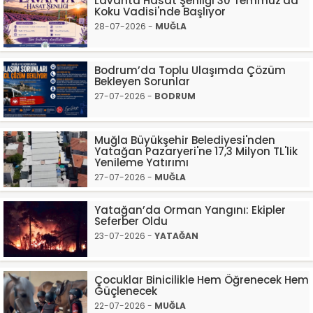
Lavanta Hasat Şenliği 30 Temmuz'da
Koku Vadisi'nde Başlıyor
28-07-2026 -
MUĞLA
Bodrum’da Toplu Ulaşımda Çözüm
Bekleyen Sorunlar
27-07-2026 -
BODRUM
Muğla Büyükşehir Belediyesi'nden
Yatağan Pazaryeri'ne 17,3 Milyon TL'lik
Yenileme Yatırımı
27-07-2026 -
MUĞLA
Yatağan’da Orman Yangını: Ekipler
Seferber Oldu
23-07-2026 -
YATAĞAN
Çocuklar Binicilikle Hem Öğrenecek Hem
Güçlenecek
22-07-2026 -
MUĞLA