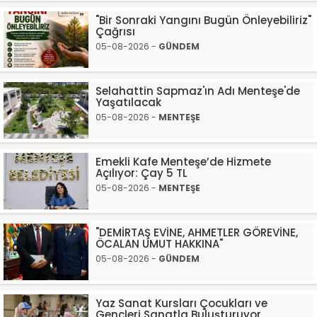
"Bir Sonraki Yangını Bugün Önleyebiliriz"
Çağrısı
05-08-2026 -
GÜNDEM
Selahattin Sapmaz'ın Adı Menteşe'de
Yaşatılacak
05-08-2026 -
MENTEŞE
Emekli Kafe Menteşe’de Hizmete
Açılıyor: Çay 5 TL
05-08-2026 -
MENTEŞE
"DEMİRTAŞ EVİNE, AHMETLER GÖREVİNE,
ÖCALAN UMUT HAKKINA"
05-08-2026 -
GÜNDEM
Yaz Sanat Kursları Çocukları ve
Gençleri Sanatla Buluşturuyor