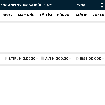
çin Zabıta Denetimleri Devam Ediyor”
"Bir Sonrak
SPOR
MAGAZİN
EĞİTİM
DÜNYA
SAĞLIK
YAZAR
STERLIN
0,0000
ALTIN
000,00
BİST
00.000