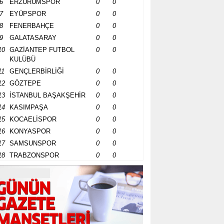
6
ERZURUMSPOR
0
0
7
EYÜPSPOR
0
0
8
FENERBAHÇE
0
0
9
GALATASARAY
0
0
10
GAZİANTEP FUTBOL
0
0
KULÜBÜ
11
GENÇLERBİRLİĞİ
0
0
12
GÖZTEPE
0
0
13
İSTANBUL BAŞAKŞEHİR
0
0
14
KASIMPAŞA
0
0
15
KOCAELİSPOR
0
0
16
KONYASPOR
0
0
17
SAMSUNSPOR
0
0
18
TRABZONSPOR
0
0