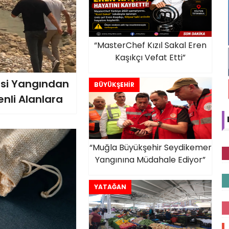
“MasterChef Kızıl Sakal Eren
Kaşıkçı Vefat Etti”
esi Yangından
BÜYÜKŞEHİR
nli Alanlara
“Muğla Büyükşehir Seydikemer
Yangınına Müdahale Ediyor”
YATAĞAN