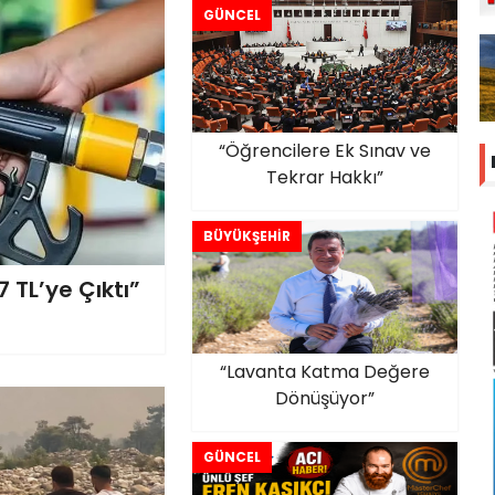
GÜNCEL
“Öğrencilere Ek Sınav ve
Tekrar Hakkı”
BÜYÜKŞEHİR
 TL’ye Çıktı”
“Lavanta Katma Değere
Dönüşüyor”
GÜNCEL