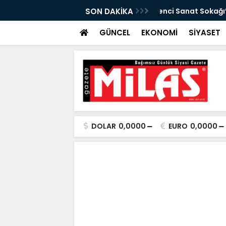
da Atıktan Hediyelik Ürünler”
SON DAKİKA
“Yaya Güvenliği İ
GÜNCEL
EKONOMİ
SİYASET
DOLAR
0,0000
EURO
0,0000