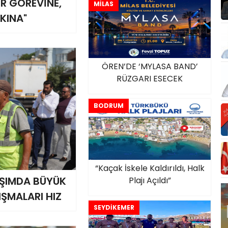
ER GÖREVİNE,
MİLAS
KINA"
ÖREN’DE ‘MYLASA BAND’
RÜZGARI ESECEK
BODRUM
“Kaçak İskele Kaldırıldı, Halk
AŞIMDA BÜYÜK
Plajı Açıldı”
IŞMALARI HIZ
SEYDİKEMER