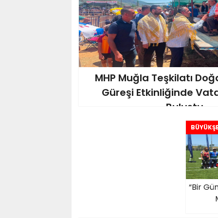
MHP Muğla Teşkilatı Do
Güreşi Etkinliğinde Vat
Buluştu
BÜYÜKŞE
“Bir Gü