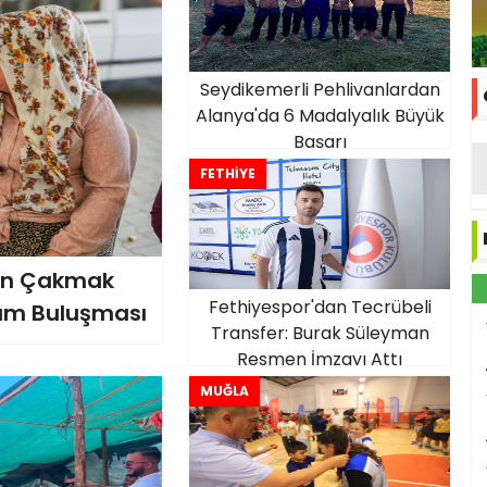
Seydikemerli Pehlivanlardan
Alanya'da 6 Madalyalık Büyük
Başarı
FETHİYE
den Çakmak
Fethiyespor'dan Tecrübeli
şam Buluşması
Transfer: Burak Süleyman
Resmen İmzayı Attı
MUĞLA