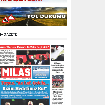
E-
GAZETE