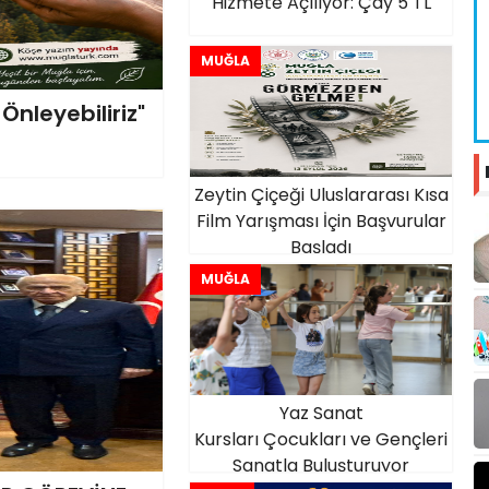
Hizmete Açılıyor: Çay 5 TL
MUĞLA
Önleyebiliriz"
Zeytin Çiçeği Uluslararası Kısa
Film Yarışması İçin Başvurular
Başladı
MUĞLA
Yaz Sanat
Kursları Çocukları ve Gençleri
Sanatla Buluşturuyor