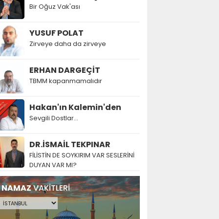
Bir Oğuz Vak'ası
YUSUF POLAT
Zirveye daha da zirveye
ERHAN DARGEÇİT
TBMM kapanmamalıdır
Hakan'ın Kalemin'den
Sevgili Dostlar...
DR.İSMAİL TEKPINAR
FİLİSTİN DE SOYKIRIM VAR SESLERİNİ
DUYAN VAR MI?
NAMAZ
VAKİTLERİ