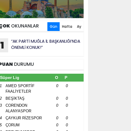
ÇOK
OKUNANLAR
Gün
Hafta
Ay
“AK PARTİ MUĞLA İL BAŞKANLIĞI’NDA
1
ÖNEMLİ KONUK!”
PUAN
DURUMU
Süper Lig
O
P
1
AMED SPORTİF
0
0
FAALİYETLER
2
BEŞİKTAŞ
0
0
3
CORENDON
0
0
ALANYASPOR
4
ÇAYKUR RİZESPOR
0
0
5
ÇORUM
0
0