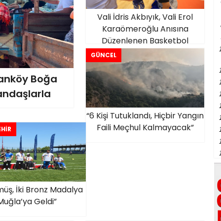
Vali İdris Akbıyık, Vali Erol
Karaömeroğlu Anısına
Düzenlenen Basketbol
Turnuvasında Gençlerle
GÜNCEL
Buluştu
ğanköy Boğa
andaşlarla
“6 Kişi Tutuklandı, Hiçbir Yangın
Faili Meçhul Kalmayacak”
HİR
müş, İki Bronz Madalya
Muğla’ya Geldi”