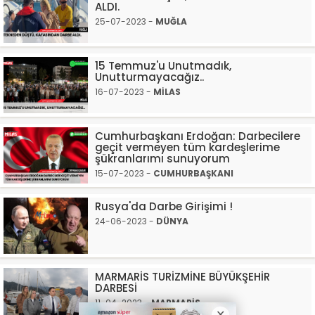
ALDI.
25-07-2023 -
MUĞLA
15 Temmuz'u Unutmadık,
Unutturmayacağız..
16-07-2023 -
MİLAS
Cumhurbaşkanı Erdoğan: Darbecilere
geçit vermeyen tüm kardeşlerime
şükranlarımı sunuyorum
15-07-2023 -
CUMHURBAŞKANI
Rusya'da Darbe Girişimi !
24-06-2023 -
DÜNYA
MARMARİS TURİZMİNE BÜYÜKŞEHİR
DARBESİ
11-04-2023 -
MARMARİS