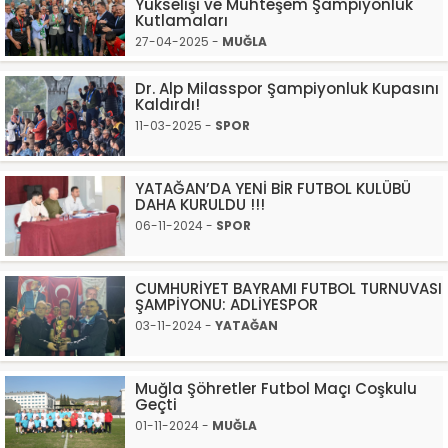
Yükselişi ve Muhteşem Şampiyonluk
Kutlamaları
27-04-2025 -
MUĞLA
Dr. Alp Milasspor Şampiyonluk Kupasını
Kaldırdı!
11-03-2025 -
SPOR
YATAĞAN’DA YENİ BİR FUTBOL KULÜBÜ
DAHA KURULDU !!!
06-11-2024 -
SPOR
CUMHURİYET BAYRAMI FUTBOL TURNUVASI
ŞAMPİYONU: ADLİYESPOR
03-11-2024 -
YATAĞAN
Muğla Şöhretler Futbol Maçı Coşkulu
Geçti
01-11-2024 -
MUĞLA