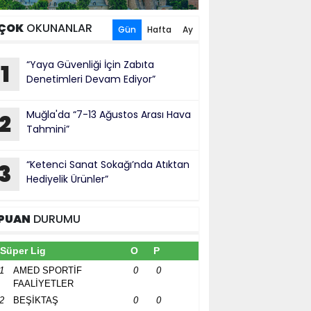
ÇOK
OKUNANLAR
Gün
Hafta
Ay
“Yaya Güvenliği İçin Zabıta
1
Denetimleri Devam Ediyor”
Muğla'da “7-13 Ağustos Arası Hava
2
Tahmini”
“Ketenci Sanat Sokağı’nda Atıktan
3
Hediyelik Ürünler”
PUAN
DURUMU
Süper Lig
O
P
1
AMED SPORTİF
0
0
FAALİYETLER
2
BEŞİKTAŞ
0
0