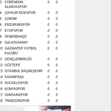
3
CORENDON
0
0
ALANYASPOR
4
ÇAYKUR RİZESPOR
0
0
5
ÇORUM
0
0
6
ERZURUMSPOR
0
0
7
EYÜPSPOR
0
0
8
FENERBAHÇE
0
0
9
GALATASARAY
0
0
10
GAZİANTEP FUTBOL
0
0
KULÜBÜ
11
GENÇLERBİRLİĞİ
0
0
12
GÖZTEPE
0
0
13
İSTANBUL BAŞAKŞEHİR
0
0
14
KASIMPAŞA
0
0
15
KOCAELİSPOR
0
0
16
KONYASPOR
0
0
17
SAMSUNSPOR
0
0
18
TRABZONSPOR
0
0