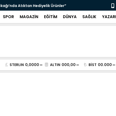
kağı’nda Atıktan Hediyelik Ürünler”
“Yaya Güven
SPOR
MAGAZİN
EĞİTİM
DÜNYA
SAĞLIK
YAZAR
STERLIN
0,0000
ALTIN
000,00
BİST
00.000