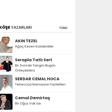
KÖŞE
YAZARLARI
TÜMÜ
AKIN TEZEL
Ağaç Kesen Kızılderililer
Serapla Tatlı Sert
Bir Sonraki Yangını Bugün
Önleyebiliriz
SERDAR CEMAL HOCA
Teheccüd Namazının Faziletleri
Cemal Demirtaş
Bir Oğuz Vak'ası