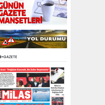
E-
GAZETE