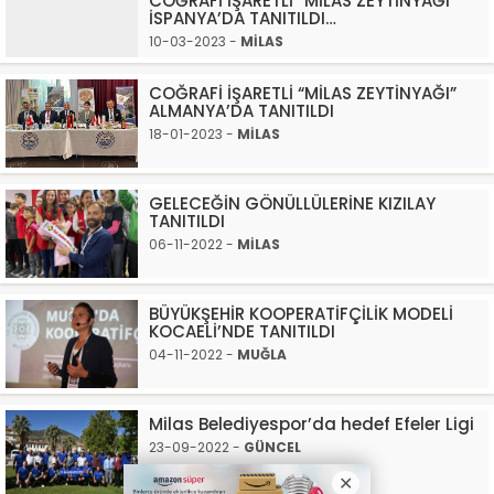
COĞRAFİ İŞARETLİ “MİLAS ZEYTİNYAĞI”
İSPANYA’DA TANITILDI…
10-03-2023 -
MİLAS
COĞRAFİ İŞARETLİ “MİLAS ZEYTİNYAĞI”
ALMANYA’DA TANITILDI
18-01-2023 -
MİLAS
GELECEĞİN GÖNÜLLÜLERİNE KIZILAY
TANITILDI
06-11-2022 -
MİLAS
BÜYÜKŞEHİR KOOPERATİFÇİLİK MODELİ
KOCAELİ’NDE TANITILDI
04-11-2022 -
MUĞLA
Milas Belediyespor’da hedef Efeler Ligi
23-09-2022 -
GÜNCEL