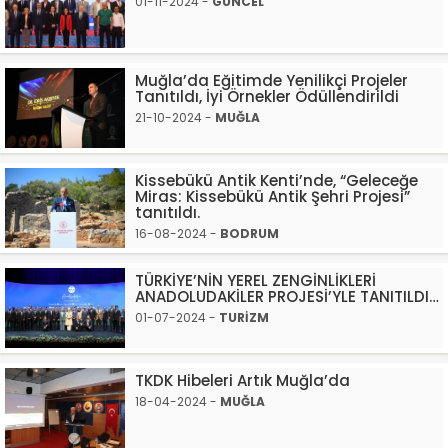
01-11-2024 -
GÜNCEL
Muğla’da Eğitimde Yenilikçi Projeler
Tanıtıldı, İyi Örnekler Ödüllendirildi
21-10-2024 -
MUĞLA
Kissebükü Antik Kenti’nde, “Geleceğe
Miras: Kissebükü Antik Şehri Projesi”
tanıtıldı.
16-08-2024 -
BODRUM
TÜRKİYE’NİN YEREL ZENGİNLİKLERİ
ANADOLUDAKİLER PROJESİ’YLE TANITILDI…
01-07-2024 -
TURİZM
TKDK Hibeleri Artık Muğla’da
18-04-2024 -
MUĞLA