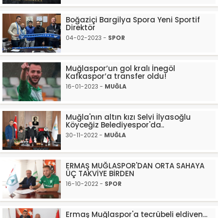
Boğaziçi Bargilya Spora Yeni Sportif
Direktör
04-02-2023 -
SPOR
Muğlaspor’un gol kralı İnegöl
Kafkaspor’a transfer oldu!
16-01-2023 -
MUĞLA
Muğla'nın altın kızı Selvi İlyasoğlu
Köyceğiz Belediyespor'da..
30-11-2022 -
MUĞLA
ERMAŞ MUĞLASPOR'DAN ORTA SAHAYA
ÜÇ TAKVİYE BİRDEN
16-10-2022 -
SPOR
Ermaş Muğlaspor'a tecrübeli eldiven...