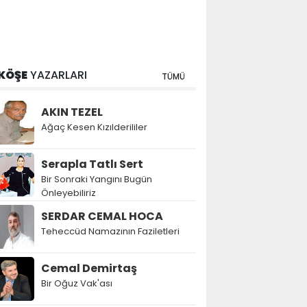
KÖŞE
YAZARLARI
TÜMÜ
AKIN TEZEL
Ağaç Kesen Kızılderililer
Serapla Tatlı Sert
Bir Sonraki Yangını Bugün
Önleyebiliriz
SERDAR CEMAL HOCA
Teheccüd Namazının Faziletleri
Cemal Demirtaş
Bir Oğuz Vak'ası