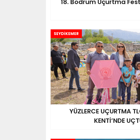
18. Bodrum Uçurtma Festi
SEYDİKEMER
YÜZLERCE UÇURTMA TL
KENTİ’NDE UÇT