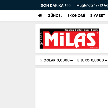
KANLIĞI’NDA ÖNEMLİ KONUK!”
SON DAKİKA
Muğla'da “7-13 A
GÜNCEL
EKONOMİ
SİYASET
DOLAR
0,0000
EURO
0,0000