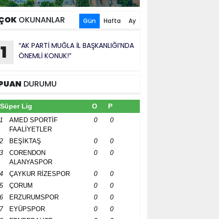
ÇOK
OKUNANLAR
Gün
Hafta
Ay
“AK PARTİ MUĞLA İL BAŞKANLIĞI’NDA
1
ÖNEMLİ KONUK!”
PUAN
DURUMU
Süper Lig
O
P
1
AMED SPORTİF
0
0
FAALİYETLER
2
BEŞİKTAŞ
0
0
3
CORENDON
0
0
ALANYASPOR
4
ÇAYKUR RİZESPOR
0
0
5
ÇORUM
0
0
6
ERZURUMSPOR
0
0
7
EYÜPSPOR
0
0