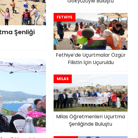
Gökyüzüyle Buluştu
FETHİYE
tma Şenliği
Fethiye’de Uçurtmalar Özgür
Filistin İçin Uçuruldu
MİLAS
Milas Öğretmenleri Uçurtma
Şenliğinde Buluştu