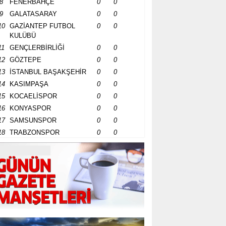
8
FENERBAHÇE
0
0
9
GALATASARAY
0
0
10
GAZİANTEP FUTBOL
0
0
KULÜBÜ
11
GENÇLERBİRLİĞİ
0
0
12
GÖZTEPE
0
0
13
İSTANBUL BAŞAKŞEHİR
0
0
14
KASIMPAŞA
0
0
15
KOCAELİSPOR
0
0
16
KONYASPOR
0
0
17
SAMSUNSPOR
0
0
18
TRABZONSPOR
0
0