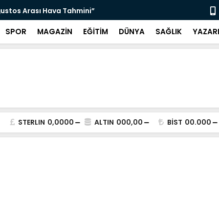
ğustos Arası Hava Tahmini”
“Ketenci Sa
SPOR
MAGAZİN
EĞİTİM
DÜNYA
SAĞLIK
YAZAR
STERLIN
0,0000
ALTIN
000,00
BİST
00.000