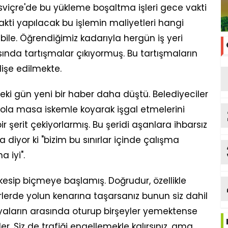
sviçre'de bu yükleme boşaltma işleri gece vakti
akti yapılacak bu işlemin maliyetleri hangi
ile. Öğrendiğimiz kadarıyla hergün iş yeri
asında tartışmalar çıkıyormuş. Bu tartışmaların
işe edilmekte.
eki gün yeni bir haber daha düştü. Belediyeciler
 yola masa iskemle koyarak işgal etmelerini
 şerit çekiyorlarmış. Bu şeridi aşanlara ihbarsız
 diyor ki "bizim bu sınırlar içinde çalışma
 iyi".
kesip biçmeye başlamış. Doğrudur, özellikle
rlerde yolun kenarına taşarsanız bunun siz dahil
yaların arasında oturup birşeyler yemektense
r. Siz de trafiği engellemekle kalırsınız. ama