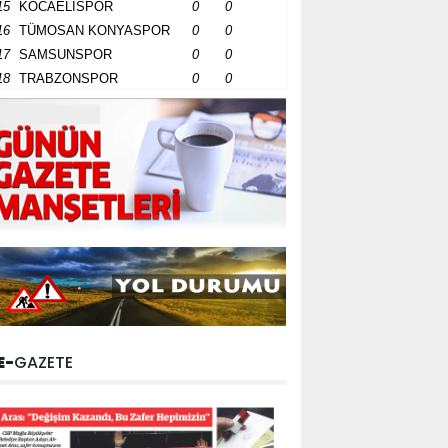
15
KOCAELİSPOR
0
0
16
TÜMOSAN KONYASPOR
0
0
17
SAMSUNSPOR
0
0
18
TRABZONSPOR
0
0
E-
GAZETE