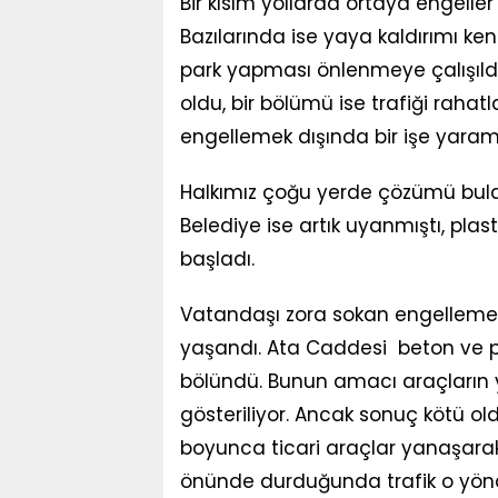
Bir kısım yollarda ortaya engeller 
Bazılarında ise yaya kaldırımı ken
park yapması önlenmeye çalışıldı.
oldu, bir bölümü ise trafiği rahat
engellemek dışında bir işe yaram
Halkımız çoğu yerde çözümü buldu,
Belediye ise artık uyanmıştı, pla
başladı.
Vatandaşı zora sokan engelleme
yaşandı. Ata Caddesi beton ve plas
bölündü. Bunun amacı araçların 
gösteriliyor. Ancak sonuç kötü ol
boyunca ticari araçlar yanaşarak yü
önünde durduğunda trafik o yönd