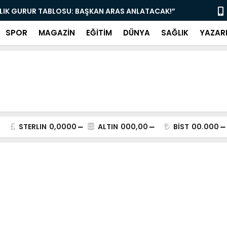
YE MÜJDE: ÇAY 5, KAHVE 15 TL! KAPILAR AÇILDI”
“AK PARTİ 
SPOR
MAGAZİN
EĞİTİM
DÜNYA
SAĞLIK
YAZAR
STERLIN
0,0000
ALTIN
000,00
BİST
00.000