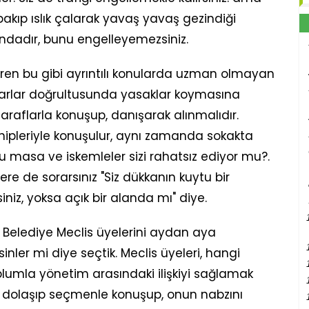
akıp ıslık çalarak yavaş yavaş gezindiği
undadır, bunu engelleyemezsiniz.
diren bu gibi ayrıntılı konularda uzman olmayan
rarlar doğrultusunda yasaklar koymasına
m taraflarla konuşup, danışarak alınmalıdır.
hipleriyle konuşulur, aynı zamanda sokakta
Bu masa ve iskemleler sizi rahatsız ediyor mu?.
ere de sorarsınız "Siz dükkanın kuytu bir
iz, yoksa açık bir alanda mı" diye.
z Belediye Meclis üyelerini aydan aya
irsinler mi diye seçtik. Meclis üyeleri, hangi
plumla yönetim arasındaki ilişkiyi sağlamak
a dolaşıp seçmenle konuşup, onun nabzını