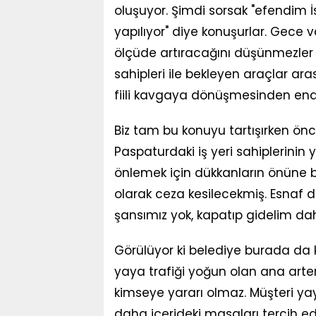
oluşuyor. Şimdi sorsak "efendim İ
yapılıyor" diye konuşurlar. Gece v
ölçüde artıracağını düşünmezler b
sahipleri ile bekleyen araçlar ar
fiili kavgaya dönüşmesinden end
Biz tam bu konuyu tartışırken önc
Paspaturdaki iş yeri sahiplerinin
önlemek için dükkanların önüne bir
olarak ceza kesilecekmiş. Esnaf da
şansımız yok, kapatıp gidelim daha
Görülüyor ki belediye burada da 
yaya trafiği yoğun olan ana arte
kimseye yararı olmaz. Müşteri ya
daha içerideki masaları tercih ede