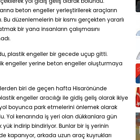
çekilerek yol gidiş geliş olarak bölündü.
arına beton engeller yerleştirilerek araçların
 Bu düzenlemelerin bir kısmı gerçekten yararlı
latmak bir yana insanların çalışmasını
adı.
 plastik engeller bir gecede uçup gitti.
stik engeller yerine beton engeller oluşturmaya
lerden biri de geçen hafta Hisarönünde
tik engeller aracılığı ile gidiş geliş olarak ikiye
yol boyunca park etmelerini önlemek olarak
du. Yol kenarında iş yeri olan dükkanlara gün
k indirip bindiriyor. Bunlar bir iş yerinin
e kapanıyor, arkada uzun araç kuyrukları