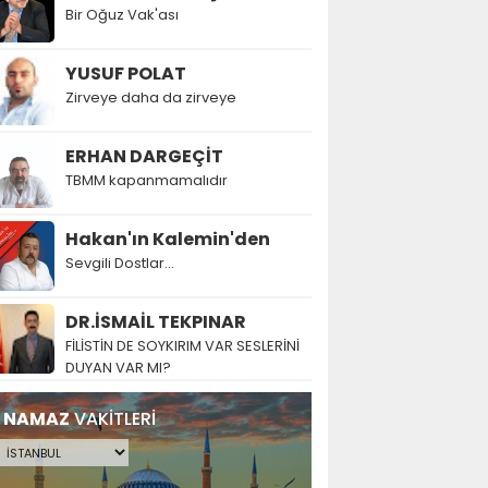
Bir Oğuz Vak'ası
YUSUF POLAT
Zirveye daha da zirveye
ERHAN DARGEÇİT
TBMM kapanmamalıdır
Hakan'ın Kalemin'den
Sevgili Dostlar...
DR.İSMAİL TEKPINAR
FİLİSTİN DE SOYKIRIM VAR SESLERİNİ
DUYAN VAR MI?
NAMAZ
VAKİTLERİ