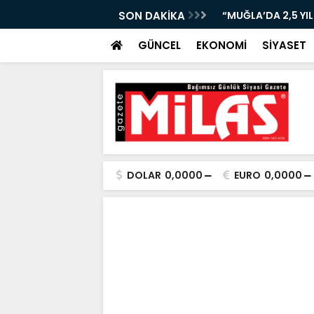
URUR TABLOSU: BAŞKAN ARAS ANLATACAK!”
SON DAKİKA
“BODRUM’DA EMEKLİ
GÜNCEL
EKONOMİ
SİYASET
DOLAR
0,0000
EURO
0,0000