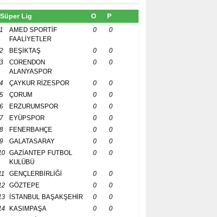
Süper Lig
O
P
1
AMED SPORTİF
0
0
FAALİYETLER
2
BEŞİKTAŞ
0
0
3
CORENDON
0
0
ALANYASPOR
4
ÇAYKUR RİZESPOR
0
0
5
ÇORUM
0
0
6
ERZURUMSPOR
0
0
7
EYÜPSPOR
0
0
8
FENERBAHÇE
0
0
9
GALATASARAY
0
0
10
GAZİANTEP FUTBOL
0
0
KULÜBÜ
11
GENÇLERBİRLİĞİ
0
0
12
GÖZTEPE
0
0
13
İSTANBUL BAŞAKŞEHİR
0
0
14
KASIMPAŞA
0
0