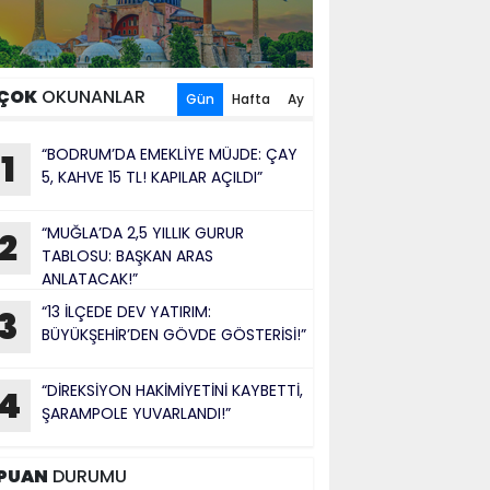
ÇOK
OKUNANLAR
Gün
Hafta
Ay
“BODRUM’DA EMEKLİYE MÜJDE: ÇAY
1
5, KAHVE 15 TL! KAPILAR AÇILDI”
“MUĞLA’DA 2,5 YILLIK GURUR
2
TABLOSU: BAŞKAN ARAS
ANLATACAK!”
“13 İLÇEDE DEV YATIRIM:
3
BÜYÜKŞEHİR’DEN GÖVDE GÖSTERİSİ!”
“DİREKSİYON HAKİMİYETİNİ KAYBETTİ,
4
ŞARAMPOLE YUVARLANDI!”
PUAN
DURUMU