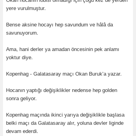
Okan hocanın lobisi olmadığı için çoğu kez de yerden
yere vurulmuştur.
Bense aksine hocayı hep savundum ve hâlâ da
savunuyorum.
Ama, hani derler ya amadan öncesinin pek anlamı
yoktur diye.
Kopenhag - Galatasaray maçı Okan Buruk’a yazar.
Hocanın yaptığı değişiklikler nedense hep golden
sonra geliyor.
Kopenhag maçında ikinci yarıya değişiklikle başlasa
belki maçı da Galatasaray alır, yoluna devler liginde
devam ederdi.