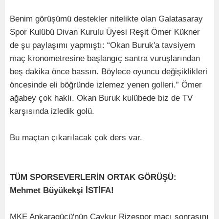
Benim görüşümü destekler nitelikte olan Galatasaray
Spor Kulübü Divan Kurulu Üyesi Reşit Ömer Kükner
de şu paylaşımı yapmıştı: “Okan Buruk'a tavsiyem
maç kronometresine başlangıç santra vuruşlarından
beş dakika önce bassın. Böylece oyuncu değişiklikleri
öncesinde eli böğründe izlemez yenen golleri.” Ömer
ağabey çok haklı. Okan Buruk kulübede biz de TV
karşısında izledik golü.
Bu maçtan çıkarılacak çok ders var.
TÜM SPORSEVERLERİN ORTAK GÖRÜŞÜ:
Mehmet Büyükekşi İSTİFA!
MKE Ankaragücü'nün Çaykur Rizespor maçı sonrasını