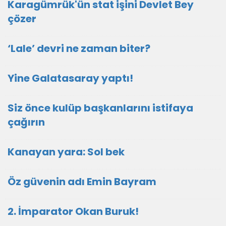
Karagümrük'ün stat işini Devlet Bey
çözer
‘Lale’ devri ne zaman biter?
Yine Galatasaray yaptı!
Siz önce kulüp başkanlarını istifaya
çağırın
Kanayan yara: Sol bek
Öz güvenin adı Emin Bayram
2. İmparator Okan Buruk!