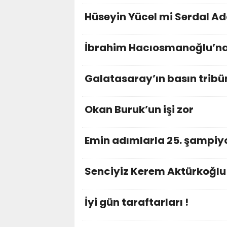
Hüseyin Yücel mi Serdal Ad
İbrahim Hacıosmanoğlu’na
Galatasaray’ın basın tribü
Okan Buruk’un işi zor
Emin adımlarla 25. şampiyon
Senciyiz Kerem Aktürkoğlu
İyi gün taraftarları !