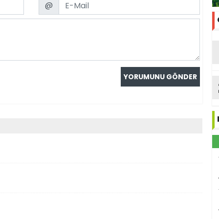
Email
@