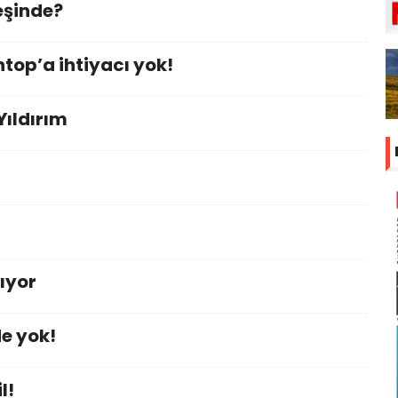
eşinde?
top’a ihtiyacı yok!
Yıldırım
rıyor
e yok!
l!