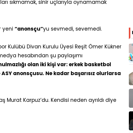
nları sıkmamak, sinir uçlarıyla oynamamak
r yeni
“anonsçu”
yu sevmedi, sevemedi.
r Kulübü Divan Kurulu Üyesi Reşit Ömer Kükner
 medya hesabından şu paylaşımı
mazlığı olan iki kişi var: erkek basketbol
e ASY anonsçusu. Ne kadar başarısız olurlarsa
 Murat Karpuz’du. Kendisi neden ayrıldı diye