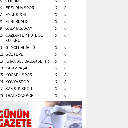
5
ÇORUM
0
0
6
ERZURUMSPOR
0
0
7
EYÜPSPOR
0
0
8
FENERBAHÇE
0
0
9
GALATASARAY
0
0
10
GAZİANTEP FUTBOL
0
0
KULÜBÜ
11
GENÇLERBİRLİĞİ
0
0
12
GÖZTEPE
0
0
13
İSTANBUL BAŞAKŞEHİR
0
0
14
KASIMPAŞA
0
0
15
KOCAELİSPOR
0
0
16
KONYASPOR
0
0
17
SAMSUNSPOR
0
0
18
TRABZONSPOR
0
0