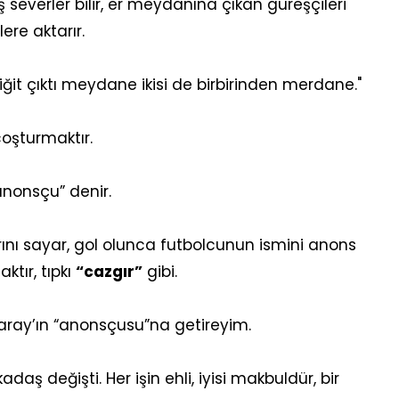
eş severler bilir, er meydanına çıkan güreşçileri
nlere aktarır.
 yiğit çıktı meydane ikisi de birbirinden merdane."
coşturmaktır.
anonsçu” denir.
ını sayar, gol olunca futbolcunun ismini anons
ktır, tıpkı
“cazgır”
gibi.
ay’ın “anonsçusu”na getireyim.
ş değişti. Her işin ehli, iyisi makbuldür, bir