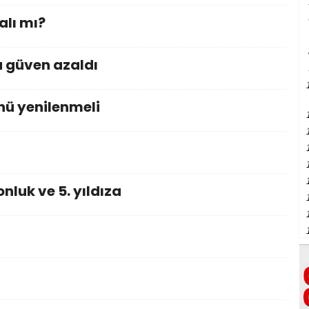
alı mı?
 güven azaldı
nü yenilenmeli
luk ve 5. yıldıza