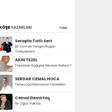
KÖŞE
YAZARLARI
TÜMÜ
Serapla Tatlı Sert
Bir Sonraki Yangını Bugün
Önleyebiliriz
AKIN TEZEL
Toplanan Bağışlar Nereye Gidiyor?
SERDAR CEMAL HOCA
Teheccüd Namazının Faziletleri
Cemal Demirtaş
Bir Oğuz Vak'ası