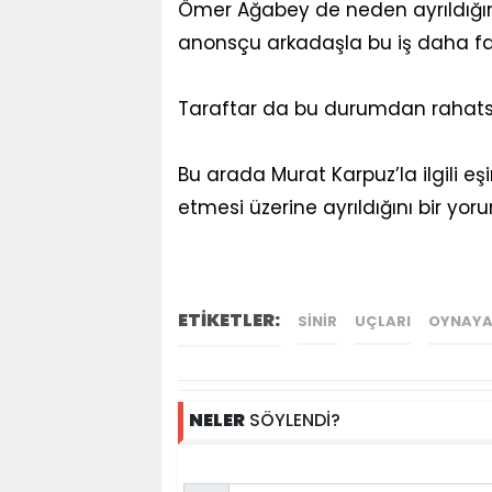
Ömer Ağabey de neden ayrıldığını 
anonsçu arkadaşla bu iş daha fa
Taraftar da bu durumdan rahatsı
Bu arada Murat Karpuz’la ilgili eş
etmesi üzerine ayrıldığını bir y
ETİKETLER:
SINIR
UÇLARI
OYNAY
NELER
SÖYLENDİ?