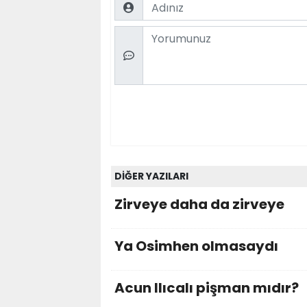
Name
Comment
DİĞER YAZILARI
Zirveye daha da zirveye
Ya Osimhen olmasaydı
Acun Ilıcalı pişman mıdır?