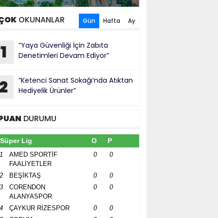
ÇOK
OKUNANLAR
Gün
Hafta
Ay
“Yaya Güvenliği İçin Zabıta
1
Denetimleri Devam Ediyor”
“Ketenci Sanat Sokağı’nda Atıktan
2
Hediyelik Ürünler”
PUAN
DURUMU
Süper Lig
O
P
1
AMED SPORTİF
0
0
FAALİYETLER
2
BEŞİKTAŞ
0
0
3
CORENDON
0
0
ALANYASPOR
4
ÇAYKUR RİZESPOR
0
0