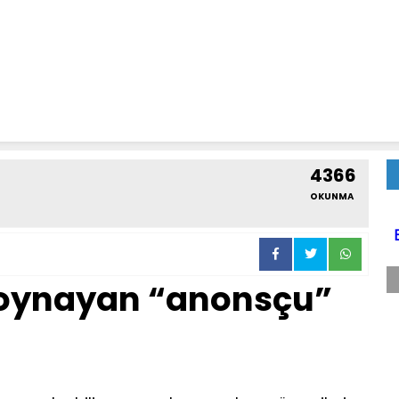
4366
OKUNMA
a oynayan “anonsçu”