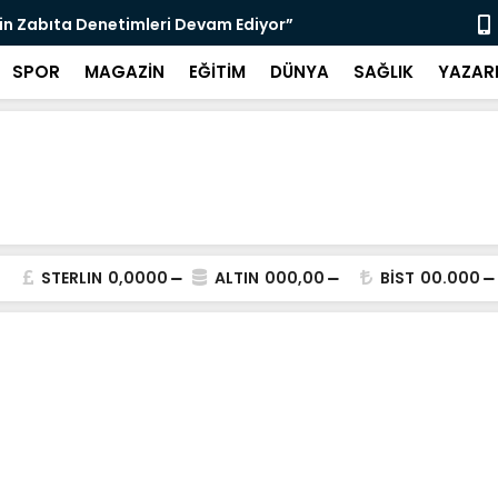
çin Zabıta Denetimleri Devam Ediyor”
"Bir Sonrak
SPOR
MAGAZİN
EĞİTİM
DÜNYA
SAĞLIK
YAZAR
STERLIN
0,0000
ALTIN
000,00
BİST
00.000