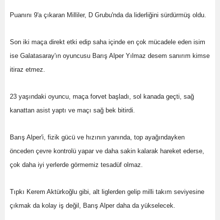
Puanını 9'a çıkaran Milliler, D Grubu'nda da liderliğini sürdürmüş oldu.
Son iki maça direkt etki edip saha içinde en çok mücadele eden isim
ise Galatasaray'ın oyuncusu Barış Alper Yılmaz desem sanırım kimse
itiraz etmez.
23 yaşındaki oyuncu, maça forvet başladı, sol kanada geçti, sağ
kanattan asist yaptı ve maçı sağ bek bitirdi.
Barış Alper'i, fizik gücü ve hızının yanında, top ayağındayken
önceden çevre kontrolü yapar ve daha sakin kalarak hareket ederse,
çok daha iyi yerlerde görmemiz tesadüf olmaz.
Tıpkı Kerem Aktürkoğlu gibi, alt liglerden gelip milli takım seviyesine
çıkmak da kolay iş değil, Barış Alper daha da yükselecek.