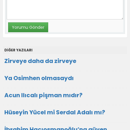
DİĞER YAZILARI
Zirveye daha da zirveye
Ya Osimhen olmasaydı
Acun Ilıcalı pişman mıdır?
Hüseyin Yücel mi Serdal Adalı mı?
İbrahim Hacıosmanoğlu’na güven