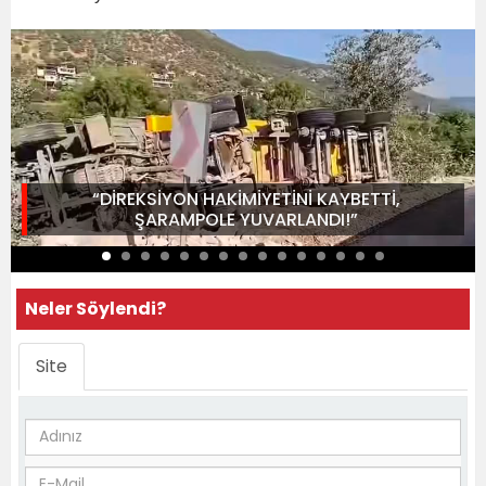
“DİREKSİYON HAKİMİYETİNİ KAYBETTİ,
ŞARAMPOLE YUVARLANDI!”
Neler Söylendi?
Site