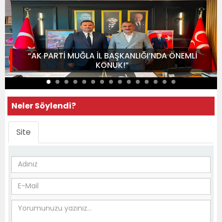
“AK PARTİ MUĞLA İL BAŞKANLIĞI’NDA ÖNEMLİ
KONUK!”
Neler Söylendi?
Site