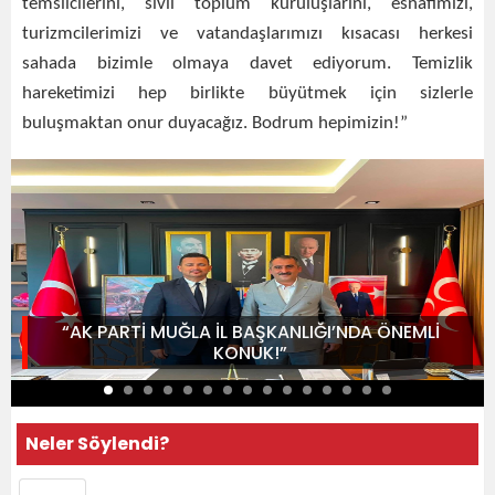
temsilcilerini, sivil toplum kuruluşlarını, esnafımızı,
turizmcilerimizi ve vatandaşlarımızı kısacası herkesi
sahada bizimle olmaya davet ediyorum. Temizlik
hareketimizi hep birlikte büyütmek için sizlerle
buluşmaktan onur duyacağız. Bodrum hepimizin!”
“AK PARTİ MUĞLA İL BAŞKANLIĞI’NDA ÖNEMLİ
KONUK!”
Neler Söylendi?