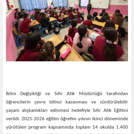
İklim Değişikliği ve Sıfır Atık Müdürlüğü tarafından
öğrencilerin çevre bilinci kazanması ve sürdürülebilir
yaşam alışkanlıkları edinmesi hedefiyle Sıfır Atık Eğitimi
verildi. 2025-2026 eğitim öğretim yılının ikinci döneminde
yürütülen program kapsamında toplam 14 okulda 1.400