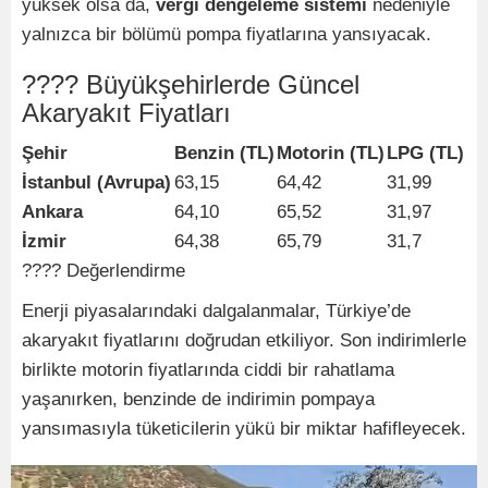
yüksek olsa da,
vergi dengeleme sistemi
nedeniyle
yalnızca bir bölümü pompa fiyatlarına yansıyacak.
???? Büyükşehirlerde Güncel
Akaryakıt Fiyatları
Şehir
Benzin (TL)
Motorin (TL)
LPG (TL)
İstanbul (Avrupa)
63,15
64,42
31,99
Ankara
64,10
65,52
31,97
İzmir
64,38
65,79
31,7
???? Değerlendirme
Enerji piyasalarındaki dalgalanmalar, Türkiye’de
akaryakıt fiyatlarını doğrudan etkiliyor. Son indirimlerle
birlikte motorin fiyatlarında ciddi bir rahatlama
yaşanırken, benzinde de indirimin pompaya
yansımasıyla tüketicilerin yükü bir miktar hafifleyecek.