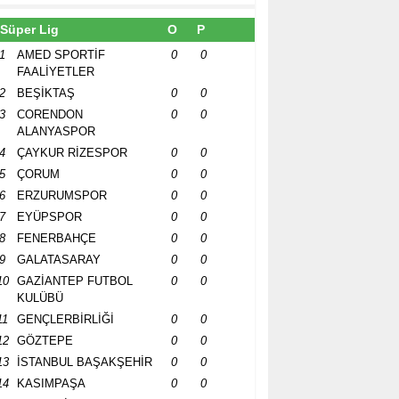
Süper Lig
O
P
1
AMED SPORTİF
0
0
FAALİYETLER
2
BEŞİKTAŞ
0
0
3
CORENDON
0
0
ALANYASPOR
4
ÇAYKUR RİZESPOR
0
0
5
ÇORUM
0
0
6
ERZURUMSPOR
0
0
7
EYÜPSPOR
0
0
8
FENERBAHÇE
0
0
9
GALATASARAY
0
0
10
GAZİANTEP FUTBOL
0
0
KULÜBÜ
11
GENÇLERBİRLİĞİ
0
0
12
GÖZTEPE
0
0
13
İSTANBUL BAŞAKŞEHİR
0
0
14
KASIMPAŞA
0
0