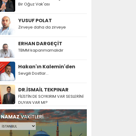
Bir Oğuz Vak'ası
YUSUF POLAT
Zirveye daha da zirveye
ERHAN DARGEÇİT
TBMM kapanmamalıdır
Hakan'ın Kalemin'den
Sevgili Dostlar...
DR.İSMAİL TEKPINAR
FİLİSTİN DE SOYKIRIM VAR SESLERİNİ
DUYAN VAR MI?
NAMAZ
VAKİTLERİ