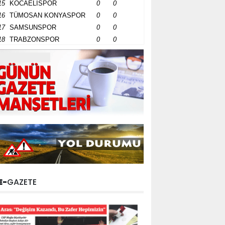
15
KOCAELİSPOR
0
0
16
TÜMOSAN KONYASPOR
0
0
17
SAMSUNSPOR
0
0
18
TRABZONSPOR
0
0
E-
GAZETE