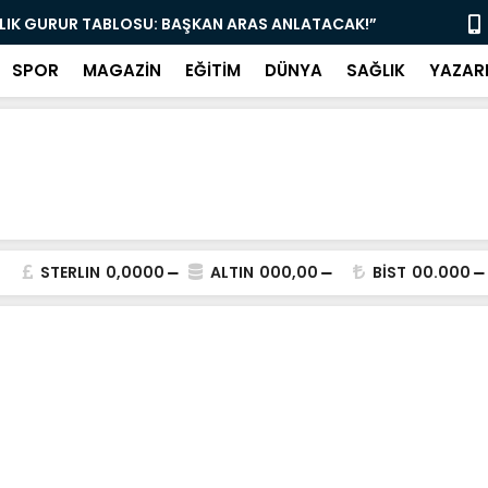
YE MÜJDE: ÇAY 5, KAHVE 15 TL! KAPILAR AÇILDI”
“AK PARTİ 
SPOR
MAGAZİN
EĞİTİM
DÜNYA
SAĞLIK
YAZAR
STERLIN
0,0000
ALTIN
000,00
BİST
00.000