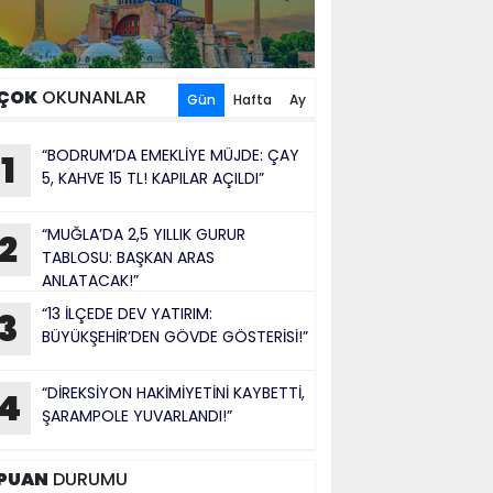
ÇOK
OKUNANLAR
Gün
Hafta
Ay
“BODRUM’DA EMEKLİYE MÜJDE: ÇAY
1
5, KAHVE 15 TL! KAPILAR AÇILDI”
“MUĞLA’DA 2,5 YILLIK GURUR
2
TABLOSU: BAŞKAN ARAS
ANLATACAK!”
“13 İLÇEDE DEV YATIRIM:
3
BÜYÜKŞEHİR’DEN GÖVDE GÖSTERİSİ!”
“DİREKSİYON HAKİMİYETİNİ KAYBETTİ,
4
ŞARAMPOLE YUVARLANDI!”
PUAN
DURUMU