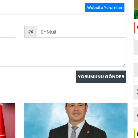
Website Yorumları
Email
@