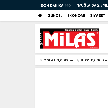
URUR TABLOSU: BAŞKAN ARAS ANLATACAK!”
SON DAKİKA
“BODRUM’DA EMEKLİ
GÜNCEL
EKONOMİ
SİYASET
DOLAR
0,0000
EURO
0,0000