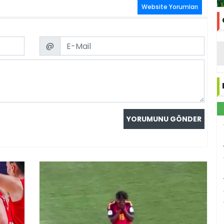
Website Yorumları
Email
@