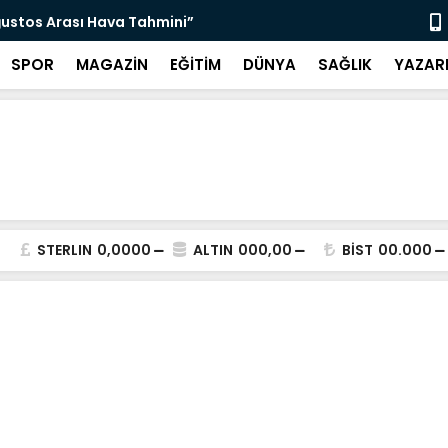
ğustos Arası Hava Tahmini”
“Ketenci Sa
SPOR
MAGAZİN
EĞİTİM
DÜNYA
SAĞLIK
YAZAR
STERLIN
0,0000
ALTIN
000,00
BİST
00.000