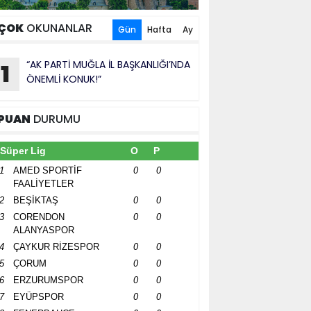
ÇOK
OKUNANLAR
Gün
Hafta
Ay
“AK PARTİ MUĞLA İL BAŞKANLIĞI’NDA
1
ÖNEMLİ KONUK!”
PUAN
DURUMU
Süper Lig
O
P
1
AMED SPORTİF
0
0
FAALİYETLER
2
BEŞİKTAŞ
0
0
3
CORENDON
0
0
ALANYASPOR
4
ÇAYKUR RİZESPOR
0
0
5
ÇORUM
0
0
6
ERZURUMSPOR
0
0
7
EYÜPSPOR
0
0