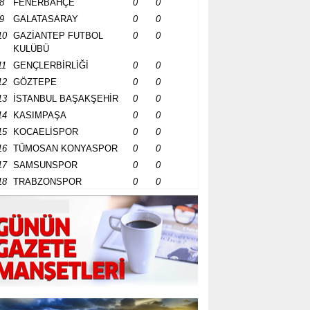
8
FENERBAHÇE
0
0
9
GALATASARAY
0
0
10
GAZİANTEP FUTBOL
0
0
KULÜBÜ
11
GENÇLERBİRLİĞİ
0
0
12
GÖZTEPE
0
0
13
İSTANBUL BAŞAKŞEHİR
0
0
14
KASIMPAŞA
0
0
15
KOCAELİSPOR
0
0
16
TÜMOSAN KONYASPOR
0
0
17
SAMSUNSPOR
0
0
18
TRABZONSPOR
0
0