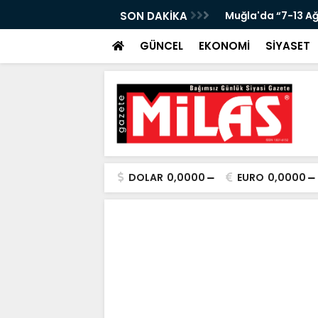
KANLIĞI’NDA ÖNEMLİ KONUK!”
SON DAKİKA
Muğla'da “7-13 A
GÜNCEL
EKONOMİ
SİYASET
DOLAR
0,0000
EURO
0,0000