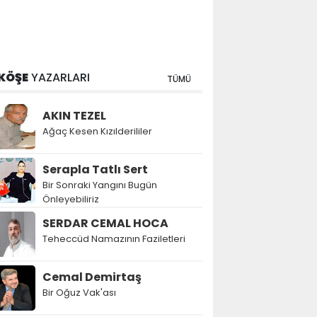
KÖŞE
YAZARLARI
TÜMÜ
AKIN TEZEL
Ağaç Kesen Kızılderililer
Serapla Tatlı Sert
Bir Sonraki Yangını Bugün
Önleyebiliriz
SERDAR CEMAL HOCA
Teheccüd Namazının Faziletleri
Cemal Demirtaş
Bir Oğuz Vak'ası