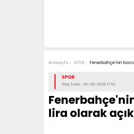
Anasayfa
SPOR
Fenerbahçe'nin borcu 
SPOR
Giriş Tarihi : 06-06-2026 17:52
Fenerbahçe'nin
lira olarak açı