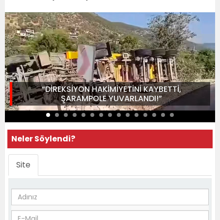
“DİREKSİYON HAKİMİYETİNİ KAYBETTİ,
ŞARAMPOLE YUVARLANDI!”
Neler Söylendi?
Site