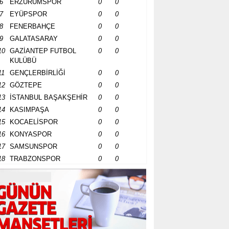
6
ERZURUMSPOR
0
0
7
EYÜPSPOR
0
0
8
FENERBAHÇE
0
0
9
GALATASARAY
0
0
10
GAZİANTEP FUTBOL
0
0
KULÜBÜ
11
GENÇLERBİRLİĞİ
0
0
12
GÖZTEPE
0
0
13
İSTANBUL BAŞAKŞEHİR
0
0
14
KASIMPAŞA
0
0
15
KOCAELİSPOR
0
0
16
KONYASPOR
0
0
17
SAMSUNSPOR
0
0
18
TRABZONSPOR
0
0