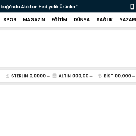
çin Zabıta Denetimleri Devam Ediyor”
"Bir Sonrak
SPOR
MAGAZİN
EĞİTİM
DÜNYA
SAĞLIK
YAZAR
STERLIN
0,0000
ALTIN
000,00
BİST
00.000