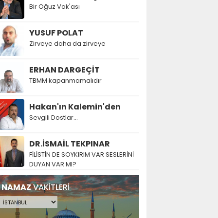
Bir Oğuz Vak'ası
YUSUF POLAT
Zirveye daha da zirveye
ERHAN DARGEÇİT
TBMM kapanmamalıdır
Hakan'ın Kalemin'den
Sevgili Dostlar...
DR.İSMAİL TEKPINAR
FİLİSTİN DE SOYKIRIM VAR SESLERİNİ
DUYAN VAR MI?
NAMAZ
VAKİTLERİ