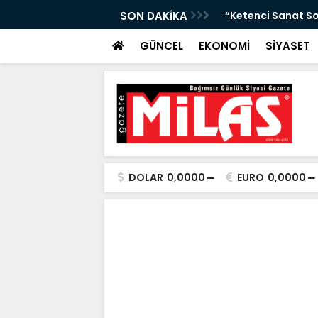
da Atıktan Hediyelik Ürünler”
SON DAKİKA
“Yaya Güvenliği İ
GÜNCEL
EKONOMİ
SİYASET
DOLAR
0,0000
EURO
0,0000