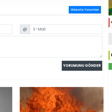
Website Yorumları
Email
@