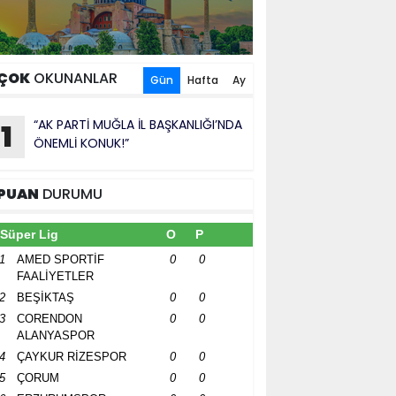
ÇOK
OKUNANLAR
Gün
Hafta
Ay
“AK PARTİ MUĞLA İL BAŞKANLIĞI’NDA
1
ÖNEMLİ KONUK!”
PUAN
DURUMU
Süper Lig
O
P
1
AMED SPORTİF
0
0
FAALİYETLER
2
BEŞİKTAŞ
0
0
3
CORENDON
0
0
ALANYASPOR
4
ÇAYKUR RİZESPOR
0
0
5
ÇORUM
0
0