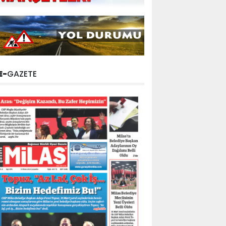
E-
GAZETE