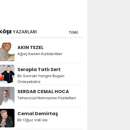
KÖŞE
YAZARLARI
TÜMÜ
AKIN TEZEL
Ağaç Kesen Kızılderililer
Serapla Tatlı Sert
Bir Sonraki Yangını Bugün
Önleyebiliriz
SERDAR CEMAL HOCA
Teheccüd Namazının Faziletleri
Cemal Demirtaş
Bir Oğuz Vak'ası