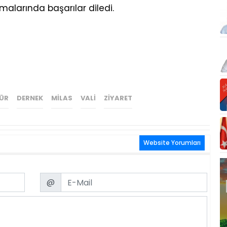
alarında başarılar diledi.
ÜR
DERNEK
MILAS
VALI
ZIYARET
Website Yorumları
Email
@