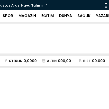
ğustos Arası Hava Tahmini”
“Ketenci Sa
SPOR
MAGAZİN
EĞİTİM
DÜNYA
SAĞLIK
YAZAR
STERLIN
0,0000
ALTIN
000,00
BİST
00.000