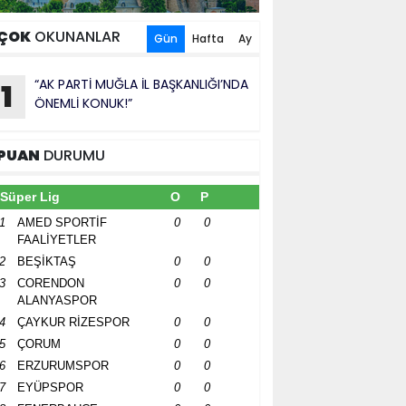
ÇOK
OKUNANLAR
Gün
Hafta
Ay
“AK PARTİ MUĞLA İL BAŞKANLIĞI’NDA
1
ÖNEMLİ KONUK!”
PUAN
DURUMU
Süper Lig
O
P
1
AMED SPORTİF
0
0
FAALİYETLER
2
BEŞİKTAŞ
0
0
3
CORENDON
0
0
ALANYASPOR
4
ÇAYKUR RİZESPOR
0
0
5
ÇORUM
0
0
6
ERZURUMSPOR
0
0
7
EYÜPSPOR
0
0