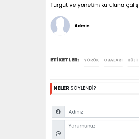
Turgut ve yönetim kuruluna çalışm
Admin
ETİKETLER:
YÖRÜK
OBALARI
KÜLT
NELER
SÖYLENDİ?
Name
Comment