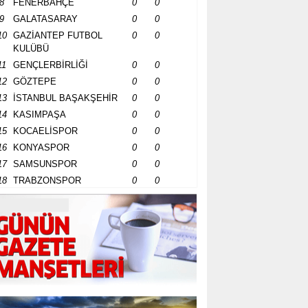
8
FENERBAHÇE
0
0
9
GALATASARAY
0
0
10
GAZİANTEP FUTBOL
0
0
KULÜBÜ
11
GENÇLERBİRLİĞİ
0
0
12
GÖZTEPE
0
0
13
İSTANBUL BAŞAKŞEHİR
0
0
14
KASIMPAŞA
0
0
15
KOCAELİSPOR
0
0
16
KONYASPOR
0
0
17
SAMSUNSPOR
0
0
18
TRABZONSPOR
0
0