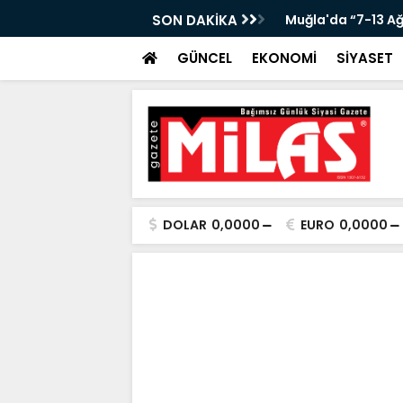
KANLIĞI’NDA ÖNEMLİ KONUK!”
SON DAKİKA
Muğla'da “7-13 A
GÜNCEL
EKONOMİ
SİYASET
DOLAR
0,0000
EURO
0,0000