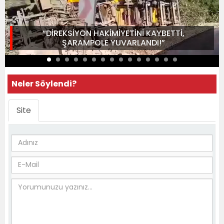
“DİREKSİYON HAKİMİYETİNİ KAYBETTİ,
ŞARAMPOLE YUVARLANDI!”
Neler Söylendi?
Site