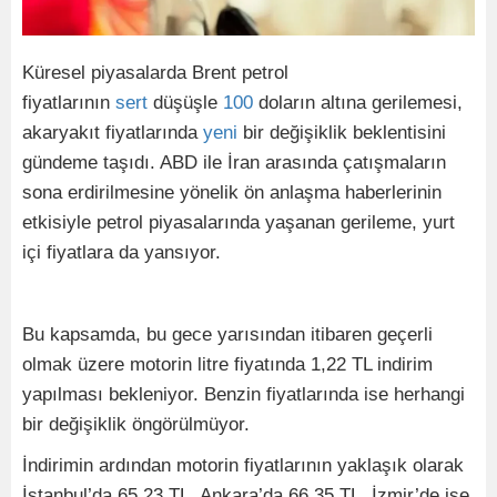
Küresel piyasalarda Brent petrol
fiyatlarının
sert
düşüşle
100
doların altına gerilemesi,
akaryakıt fiyatlarında
yeni
bir değişiklik beklentisini
gündeme taşıdı. ABD ile İran arasında çatışmaların
sona erdirilmesine yönelik ön anlaşma haberlerinin
etkisiyle petrol piyasalarında yaşanan gerileme, yurt
içi fiyatlara da yansıyor.
Bu kapsamda, bu gece yarısından itibaren geçerli
olmak üzere motorin litre fiyatında 1,22 TL indirim
yapılması bekleniyor. Benzin fiyatlarında ise herhangi
bir değişiklik öngörülmüyor.
İndirimin ardından motorin fiyatlarının yaklaşık olarak
İstanbul’da 65,23 TL, Ankara’da 66,35 TL, İzmir’de ise