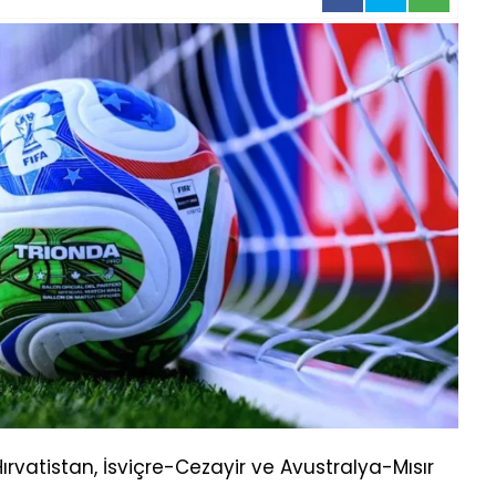
vatistan, İsviçre-Cezayir ve Avustralya-Mısır