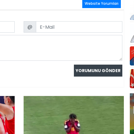
Website Yorumları
Email
@