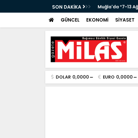
KANLIĞI’NDA ÖNEMLİ KONUK!”
SON DAKİKA
Muğla'da “7-13 A
GÜNCEL
EKONOMİ
SİYASET
DOLAR
0,0000
EURO
0,0000