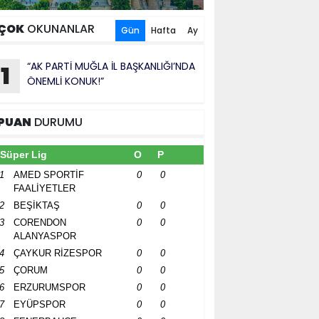
ÇOK
OKUNANLAR
Gün
Hafta
Ay
“AK PARTİ MUĞLA İL BAŞKANLIĞI’NDA
1
ÖNEMLİ KONUK!”
PUAN
DURUMU
Süper Lig
O
P
1
AMED SPORTİF
0
0
FAALİYETLER
2
BEŞİKTAŞ
0
0
3
CORENDON
0
0
ALANYASPOR
4
ÇAYKUR RİZESPOR
0
0
5
ÇORUM
0
0
6
ERZURUMSPOR
0
0
7
EYÜPSPOR
0
0