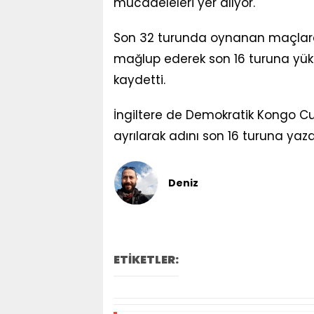
mücadeleleri yer alıyor.
Son 32 turunda oynanan maçlarda
mağlup ederek son 16 turuna yükse
kaydetti.
İngiltere de Demokratik Kongo Cu
ayrılarak adını son 16 turuna yazd
Deniz
ETİKETLER: