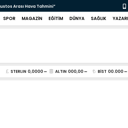
ğustos Arası Hava Tahmini”
“Ketenci Sa
SPOR
MAGAZİN
EĞİTİM
DÜNYA
SAĞLIK
YAZAR
STERLIN
0,0000
ALTIN
000,00
BİST
00.000