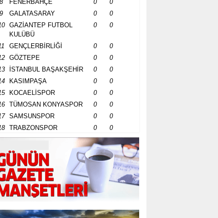
8
FENERBAHÇE
0
0
9
GALATASARAY
0
0
10
GAZİANTEP FUTBOL
0
0
KULÜBÜ
11
GENÇLERBİRLİĞİ
0
0
12
GÖZTEPE
0
0
13
İSTANBUL BAŞAKŞEHİR
0
0
14
KASIMPAŞA
0
0
15
KOCAELİSPOR
0
0
16
TÜMOSAN KONYASPOR
0
0
17
SAMSUNSPOR
0
0
18
TRABZONSPOR
0
0