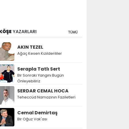
KÖŞE
YAZARLARI
TÜMÜ
AKIN TEZEL
Ağaç Kesen Kızılderililer
Serapla Tatlı Sert
Bir Sonraki Yangını Bugün
Önleyebiliriz
SERDAR CEMAL HOCA
Teheccüd Namazının Faziletleri
Cemal Demirtaş
Bir Oğuz Vak'ası