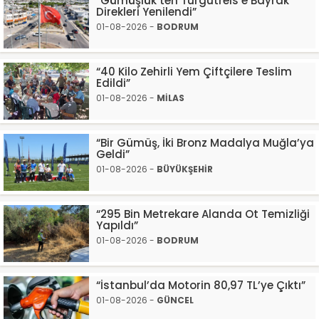
“Gümüşlük’ten Turgutreis’e Bayrak
Direkleri Yenilendi”
01-08-2026 -
BODRUM
“40 Kilo Zehirli Yem Çiftçilere Teslim
Edildi”
01-08-2026 -
MİLAS
“Bir Gümüş, İki Bronz Madalya Muğla’ya
Geldi”
01-08-2026 -
BÜYÜKŞEHİR
“295 Bin Metrekare Alanda Ot Temizliği
Yapıldı”
01-08-2026 -
BODRUM
“İstanbul’da Motorin 80,97 TL’ye Çıktı”
01-08-2026 -
GÜNCEL