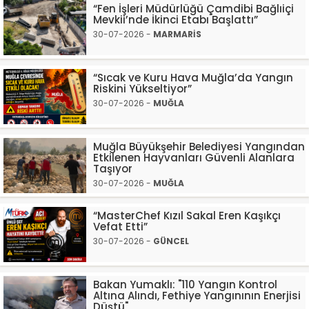
“Fen İşleri Müdürlüğü Çamdibi Bağlıiçi
Mevkii’nde İkinci Etabı Başlattı”
30-07-2026 -
MARMARİS
“Sıcak ve Kuru Hava Muğla’da Yangın
Riskini Yükseltiyor”
30-07-2026 -
MUĞLA
Muğla Büyükşehir Belediyesi Yangından
Etkilenen Hayvanları Güvenli Alanlara
Taşıyor
30-07-2026 -
MUĞLA
“MasterChef Kızıl Sakal Eren Kaşıkçı
Vefat Etti”
30-07-2026 -
GÜNCEL
Bakan Yumaklı: "110 Yangın Kontrol
Altına Alındı, Fethiye Yangınının Enerjisi
Düştü"