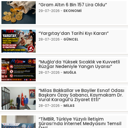
“Gram Altın 6 Bin 157 Lira Oldu”
29-07-2026 -
EKONOMİ
“Yargıtay’dan Tarihi Kıyı Kararı”
28-07-2026 -
GÜNCEL
“Muğla’da Yüksek Sıcaklık ve Kuvvetli
Rüzgar Nedeniyle Yangın Uyarısı”
28-07-2026 -
MUĞLA
“Milas Bakkallar ve Bayiler Esnaf Odası
Başkanı Özay Sabancı, Kaymakam Dr.
Vural Karagül’ü Ziyaret Etti”
28-07-2026 -
MİLAS
“TİMBİR, Türkiye Yüzyılı İletişim
Şûrası’nda İnternet Medyasını Temsil