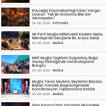
Köyceğiz Kaymakamlığı'ndan Yangın
Uyarısı: "Tek Bir Kıvılcıma Bile İzin
Vermeyelim"
03-08-2026 -
KÖYCEĞİZ
AK Parti Muğla Milletvekili Kadem Mete,
Menteşe'de Gençlerle Bir Araya Geldi
03-08-2026 -
MUĞLA
MHP Muğla Teşkilatı Doğanköy Boğa
Güreşi Etkinliğinde Vatandaşlarla
Buluştu
03-08-2026 -
MUĞLA
Muğla Tarım Müdürü Seyfettin Baydar,
Bakan Yumaklı Başkanlığındaki
Koordinasyon Toplantısına Katıldı
03-08-2026 -
MUĞLA
Alim Karaca'dan Yangınla Mücadele