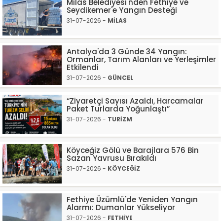
Milas Belediyesi'nden Fethiye ve
Seydikemer'e Yangın Desteği
31-07-2026 -
MİLAS
Antalya'da 3 Günde 34 Yangın:
Ormanlar, Tarım Alanları ve Yerleşimler
Etkilendi
31-07-2026 -
GÜNCEL
“Ziyaretçi Sayısı Azaldı, Harcamalar
Paket Turlarda Yoğunlaştı”
31-07-2026 -
TURİZM
Köyceğiz Gölü ve Barajlara 576 Bin
Sazan Yavrusu Bırakıldı
31-07-2026 -
KÖYCEĞİZ
Fethiye Üzümlü'de Yeniden Yangın
Alarmı: Dumanlar Yükseliyor
31-07-2026 -
FETHİYE