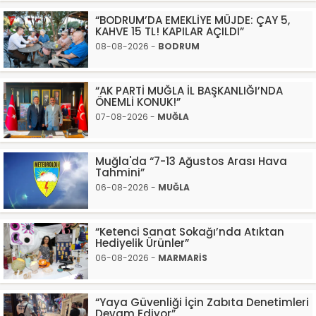
“BODRUM’DA EMEKLİYE MÜJDE: ÇAY 5,
KAHVE 15 TL! KAPILAR AÇILDI”
08-08-2026 -
BODRUM
“AK PARTİ MUĞLA İL BAŞKANLIĞI’NDA
ÖNEMLİ KONUK!”
07-08-2026 -
MUĞLA
Muğla'da “7-13 Ağustos Arası Hava
Tahmini”
06-08-2026 -
MUĞLA
“Ketenci Sanat Sokağı’nda Atıktan
Hediyelik Ürünler”
06-08-2026 -
MARMARİS
“Yaya Güvenliği İçin Zabıta Denetimleri
Devam Ediyor”