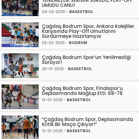
YENİLMEZLİK SERİSİNİ SÜRÜDÜ, PLAY-OFF
UMUDU CANLI!
04-02-2025 -
BASKETBOL
Çağdaş Bodrum Spor, Ankara Kolejliler
Karşısında Play-Off Umutlarını
Sürdürmeye Hazırlanıyor
03-02-2025 -
BODRUM
Çağdaş Bodrum Spor’un Yenilmezliği
Sürüyor!
26-01-2025 -
BASKETBOL
Çağdaş Bodrum Spor, Finalspor’u
Deplasmanda Mağlup Etti: 68-78
13-01-2025 -
BASKETBOL
“Çağdaş Bodrum Spor, Deplasmanda
Kritik Bir Maça Çıkıyor!”
12-01-2025 -
BASKETBOL