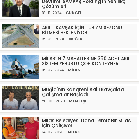
Devrimi: SAMPAŞ Holding'in Yenilikçi
Çözümleri
18-11-2024 -
GÜNCEL
AKILLI KAVŞAK İÇİN TURİZM SEZONU
BİTMESİ BEKLENİYOR
15-09-2024 -
MUĞLA
MİLAS’IN 7 MAHALLESİNE 350 ADET AKILLI
SİSTEM YERÜSTÜ ÇÖP KONTEYNERİ
16-02-2024 -
MİLAS
Muğla'nın Kangreni Akıllı Kavşakta
Çalışmalar Başladı
26-08-2023 -
MENTEŞE
Milas Belediyesi Daha Temiz Bir Milas
İçin Çalışıyor
14-07-2023 -
MİLAS