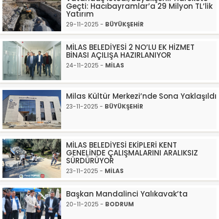
Geçti: Hacıbayramlar’a 29 Milyon TL’lik
Yatırım
29-11-2025 -
BÜYÜKŞEHİR
MİLAS BELEDİYESİ 2 NO’LU EK HİZMET
BİNASI AÇILIŞA HAZIRLANIYOR
24-11-2025 -
MİLAS
Milas Kültür Merkezi’nde Sona Yaklaşıldı
23-11-2025 -
BÜYÜKŞEHİR
MİLAS BELEDİYESİ EKİPLERİ KENT
GENELİNDE ÇALIŞMALARINI ARALIKSIZ
SÜRDÜRÜYOR
23-11-2025 -
MİLAS
Başkan Mandalinci Yalıkavak’ta
20-11-2025 -
BODRUM