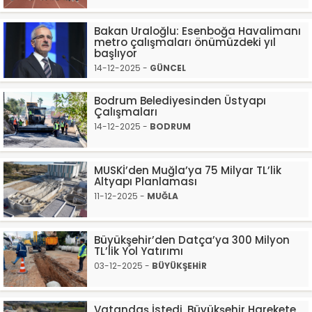
Bakan Uraloğlu: Esenboğa Havalimanı
metro çalışmaları önümüzdeki yıl
başlıyor
14-12-2025 -
GÜNCEL
Bodrum Belediyesinden Üstyapı
Çalışmaları
14-12-2025 -
BODRUM
MUSKİ’den Muğla’ya 75 Milyar TL’lik
Altyapı Planlaması
11-12-2025 -
MUĞLA
Büyükşehir’den Datça’ya 300 Milyon
TL’lik Yol Yatırımı
03-12-2025 -
BÜYÜKŞEHİR
Vatandaş İstedi, Büyükşehir Harekete