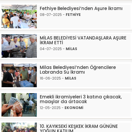
Fethiye Belediyesi’nden Aşure İkramı
08-07-2025 -
FETHİYE
MİLAS BELEDİYESİ VATANDAŞLARA AŞURE
İKRAM ETTİ
04-07-2025 -
MİLAS
Milas Belediyesi’nden Öğrencilere
Labranda Su İkramı
16-06-2025 -
MİLAS
Emekli ikramiyeleri 3 katına çıkacak,
maaşlar da artacak
12-05-2025 -
EKONOMİ
10. KAYIKSEKİ KEŞKEK İKRAM GÜNÜNE
YOĞUN KATILIM