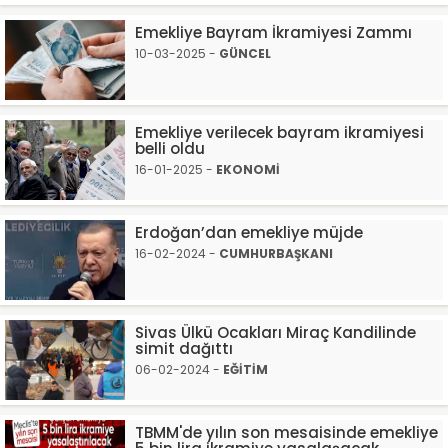
Emekliye Bayram İkramiyesi Zammı
10-03-2025 -
GÜNCEL
Emekliye verilecek bayram ikramiyesi
belli oldu
16-01-2025 -
EKONOMİ
Erdoğan’dan emekliye müjde
16-02-2024 -
CUMHURBAŞKANI
Sivas Ülkü Ocakları Miraç Kandilinde
simit dağıttı
06-02-2024 -
EĞİTİM
TBMM'de yılın son mesaisinde emekliye