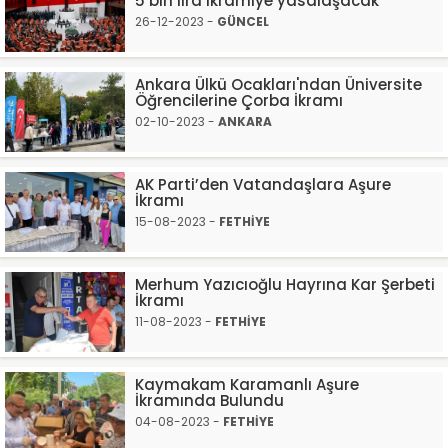
5 bin lira ikramiye yasalaşacak
26-12-2023 -
GÜNCEL
Ankara Ülkü Ocakları'ndan Üniversite
Öğrencilerine Çorba İkramı
02-10-2023 -
ANKARA
AK Parti’den Vatandaşlara Aşure
İkramı
15-08-2023 -
FETHİYE
Merhum Yazıcıoğlu Hayrına Kar Şerbeti
İkramı
11-08-2023 -
FETHİYE
Kaymakam Karamanlı Aşure
İkramında Bulundu
04-08-2023 -
FETHİYE