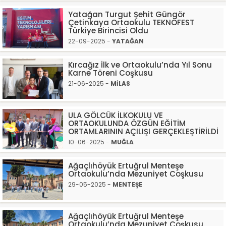
Yatağan Turgut Şehit Güngör
Çetinkaya Ortaokulu TEKNOFEST
Türkiye Birincisi Oldu
22-09-2025 -
YATAĞAN
Kırcağız İlk ve Ortaokulu’nda Yıl Sonu
Karne Töreni Coşkusu
21-06-2025 -
MİLAS
ULA GÖLCÜK İLKOKULU VE
ORTAOKULUNDA ÖZGÜN EĞİTİM
ORTAMLARININ AÇILIŞI GERÇEKLEŞTİRİLDİ
10-06-2025 -
MUĞLA
Ağaçlıhöyük Ertuğrul Menteşe
Ortaokulu’nda Mezuniyet Coşkusu
29-05-2025 -
MENTEŞE
Ağaçlıhöyük Ertuğrul Menteşe
Ortaokulu’nda Mezuniyet Coşkusu