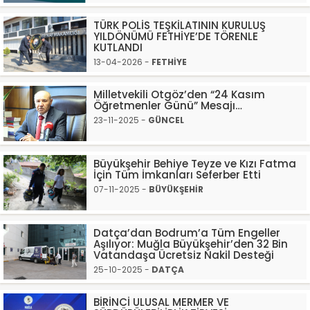
TÜRK POLİS TEŞKİLATININ KURULUŞ
YILDÖNÜMÜ FETHİYE’DE TÖRENLE
KUTLANDI
13-04-2026 -
FETHİYE
Milletvekili Otgöz’den “24 Kasım
Öğretmenler Günü” Mesajı…
23-11-2025 -
GÜNCEL
Büyükşehir Behiye Teyze ve Kızı Fatma
İçin Tüm İmkanları Seferber Etti
07-11-2025 -
BÜYÜKŞEHİR
Datça’dan Bodrum’a Tüm Engeller
Aşılıyor: Muğla Büyükşehir’den 32 Bin
Vatandaşa Ücretsiz Nakil Desteği
25-10-2025 -
DATÇA
BİRİNCİ ULUSAL MERMER VE