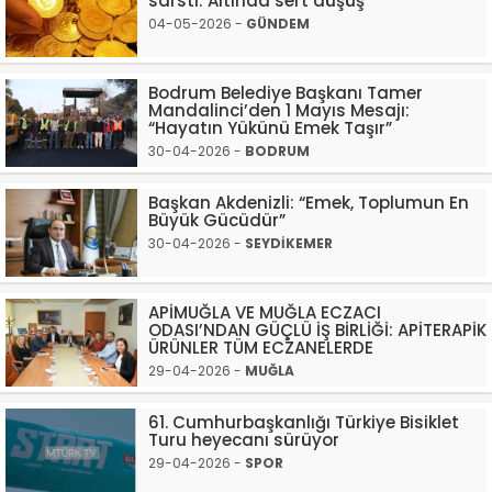
sarstı: Altında sert düşüş
04-05-2026 -
GÜNDEM
Bodrum Belediye Başkanı Tamer
Mandalinci’den 1 Mayıs Mesajı:
“Hayatın Yükünü Emek Taşır”
30-04-2026 -
BODRUM
Başkan Akdenizli: “Emek, Toplumun En
Büyük Gücüdür”
30-04-2026 -
SEYDİKEMER
APİMUĞLA VE MUĞLA ECZACI
ODASI’NDAN GÜÇLÜ İŞ BİRLİĞİ: APİTERAPİK
ÜRÜNLER TÜM ECZANELERDE
29-04-2026 -
MUĞLA
61. Cumhurbaşkanlığı Türkiye Bisiklet
Turu heyecanı sürüyor
29-04-2026 -
SPOR