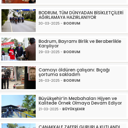
BODRUM, TÜM DÜNYADAN BİSİKLETÇİLERİ
AĞIRLAMAYA HAZIRLANIYOR
30-03-2025 -
BODRUM
Bodrum, Bayramı Birlik ve Beraberlikle
Karşılıyor
29-03-2025 -
BODRUM
Camcıyı öldüren çalışanı: Bıçağı
şortuma sakladım
26-03-2025 -
BODRUM
Büyükşehir’in Mezbahaları Hijyen ve
Kalitede Örnek Olmaya Devam Ediyor
21-03-2025 -
BÜYÜKŞEHİR
ÇANAKKALE ZAFERİ GURURLA KUTLANDI