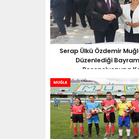
Serap Ülkü Özdemir Muğla 
Düzenlediği Bayra
Resepsiyonuna Ka
MUĞLA