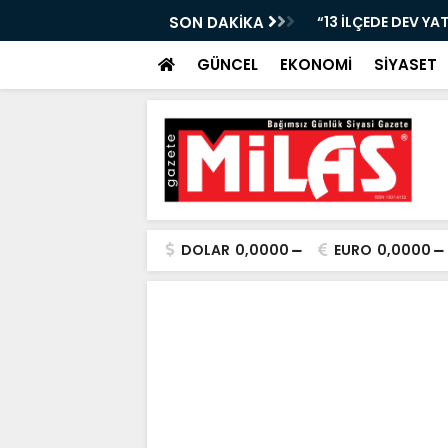
Nİ KAYBETTİ, ŞARAMPOLE YUVARLANDI!”
SON DAKİKA
“13 İLÇEDE DEV YA
GÜNCEL
EKONOMİ
SİYASET
DOLAR
0,0000
EURO
0,0000