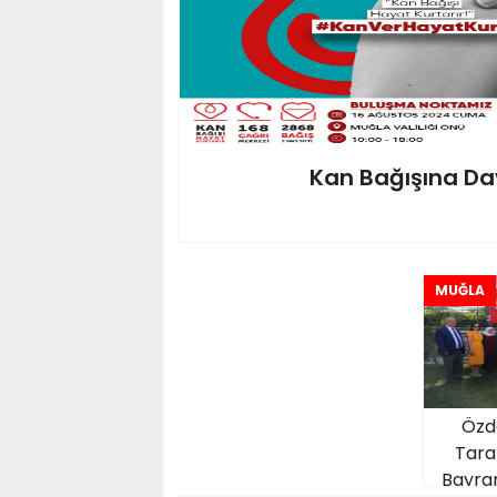
Kan Bağışına Da
MUĞLA
Özde
Tara
Bayra