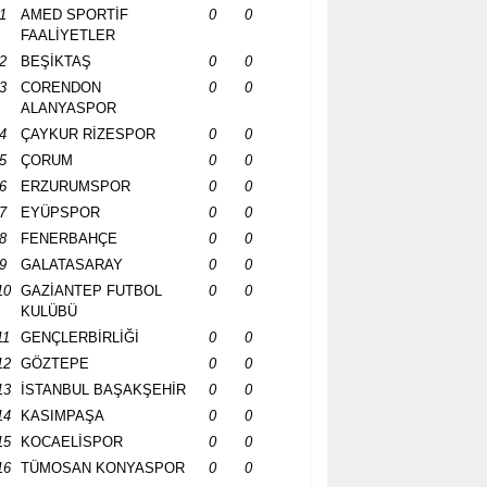
1
AMED SPORTİF
0
0
FAALİYETLER
2
BEŞİKTAŞ
0
0
3
CORENDON
0
0
ALANYASPOR
4
ÇAYKUR RİZESPOR
0
0
5
ÇORUM
0
0
6
ERZURUMSPOR
0
0
7
EYÜPSPOR
0
0
8
FENERBAHÇE
0
0
9
GALATASARAY
0
0
10
GAZİANTEP FUTBOL
0
0
KULÜBÜ
11
GENÇLERBİRLİĞİ
0
0
12
GÖZTEPE
0
0
13
İSTANBUL BAŞAKŞEHİR
0
0
14
KASIMPAŞA
0
0
15
KOCAELİSPOR
0
0
16
TÜMOSAN KONYASPOR
0
0