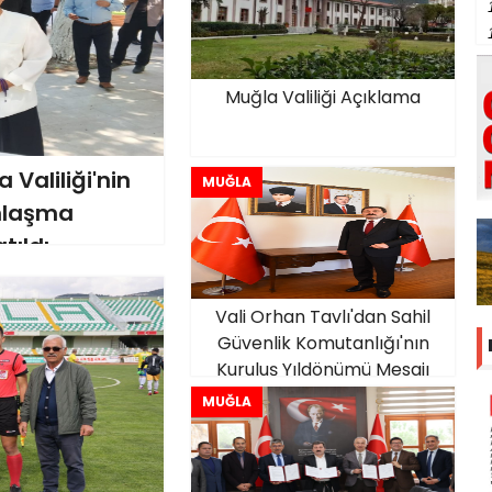
Muğla Valiliği Açıklama
Valiliği'nin
MUĞLA
mlaşma
tıldı
Vali Orhan Tavlı'dan Sahil
Güvenlik Komutanlığı'nın
Kuruluş Yıldönümü Mesajı
MUĞLA