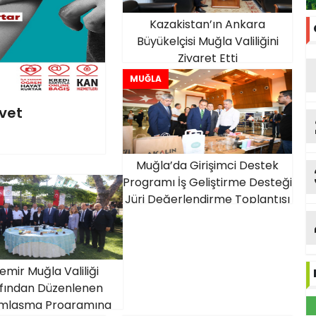
Kazakistan’ın Ankara
Büyükelçisi Muğla Valiliğini
Ziyaret Etti
MUĞLA
vet
Muğla’da Girişimci Destek
Programı İş Geliştirme Desteği
Jüri Değerlendirme Toplantısı
Yapıldı
mir Muğla Valiliği
fından Düzenlenen
mlaşma Programına