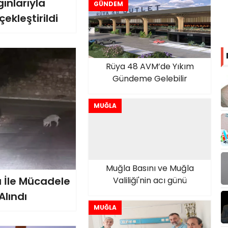
nlarıyla
GÜNDEM
ekleştirildi
Rüya 48 AVM’de Yıkım
Gündeme Gelebilir
MUĞLA
Muğla Basını ve Muğla
 İle Mücadele
Valiliği'nin acı günü
Alındı
MUĞLA