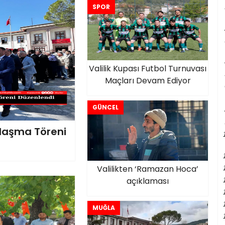
Katıldı
SPOR
Valilik Kupası Futbol Turnuvası
Maçları Devam Ediyor
GÜNCEL
mlaşma Töreni
Valilikten ‘Ramazan Hoca’
açıklaması
MUĞLA