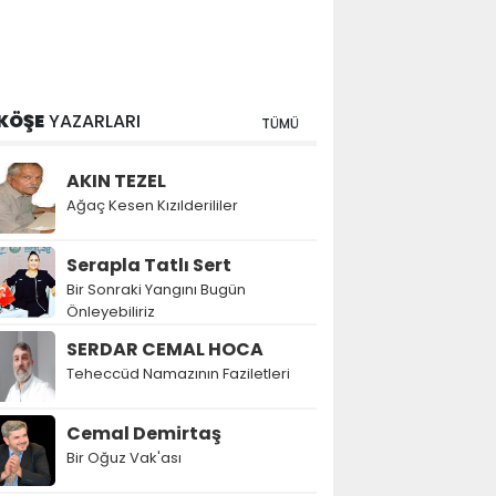
KÖŞE
YAZARLARI
TÜMÜ
AKIN TEZEL
Ağaç Kesen Kızılderililer
Serapla Tatlı Sert
Bir Sonraki Yangını Bugün
Önleyebiliriz
SERDAR CEMAL HOCA
Teheccüd Namazının Faziletleri
Cemal Demirtaş
Bir Oğuz Vak'ası