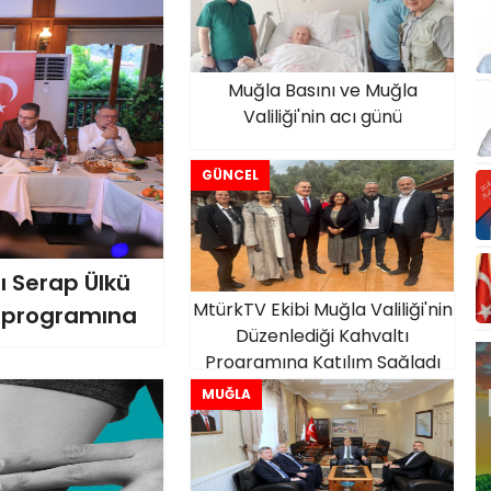
Muğla Basını ve Muğla
Valiliği'nin acı günü
GÜNCEL
ı Serap Ülkü
MtürkTV Ekibi Muğla Valiliği'nin
ı programına
Düzenlediği Kahvaltı
Programına Katılım Sağladı
MUĞLA