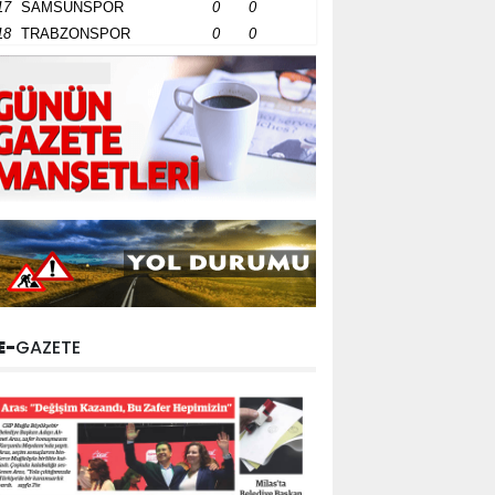
17
SAMSUNSPOR
0
0
18
TRABZONSPOR
0
0
E-
GAZETE