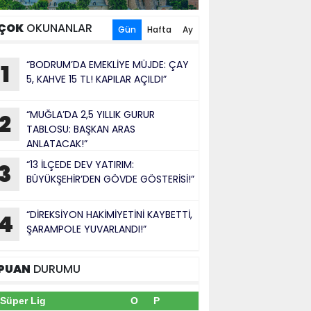
ÇOK
OKUNANLAR
Gün
Hafta
Ay
“BODRUM’DA EMEKLİYE MÜJDE: ÇAY
1
5, KAHVE 15 TL! KAPILAR AÇILDI”
“MUĞLA’DA 2,5 YILLIK GURUR
2
TABLOSU: BAŞKAN ARAS
ANLATACAK!”
“13 İLÇEDE DEV YATIRIM:
3
BÜYÜKŞEHİR’DEN GÖVDE GÖSTERİSİ!”
“DİREKSİYON HAKİMİYETİNİ KAYBETTİ,
4
ŞARAMPOLE YUVARLANDI!”
PUAN
DURUMU
Süper Lig
O
P