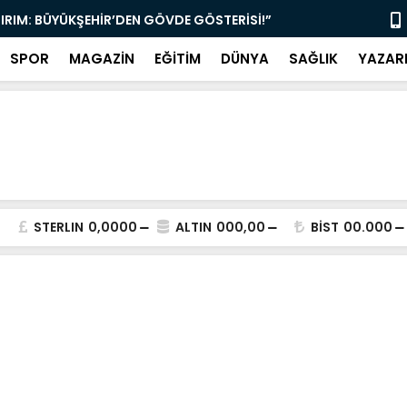
TIRIM: BÜYÜKŞEHİR’DEN GÖVDE GÖSTERİSİ!”
“MUĞLA’DA 
SPOR
MAGAZİN
EĞİTİM
DÜNYA
SAĞLIK
YAZAR
STERLIN
0,0000
ALTIN
000,00
BİST
00.000