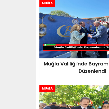
MUĞLA
Muğla Valiliği'n de Bayra
Düzenlendi
MUĞLA