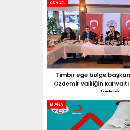
GÜNCEL
Timbir ege bölge başkan
Özdemir valiliğin kahvalt
katıldı
MUĞLA