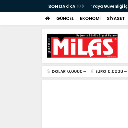
bıta Denetimleri Devam Ediyor”
SON DAKİKA
"Bir Sonraki Yangı
GÜNCEL
EKONOMİ
SİYASET
DOLAR
0,0000
EURO
0,0000