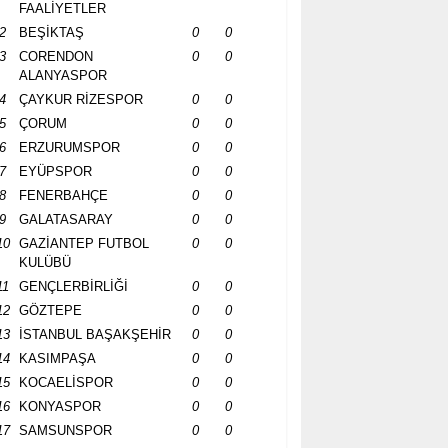
FAALİYETLER
2
BEŞİKTAŞ
0
0
3
CORENDON
0
0
ALANYASPOR
4
ÇAYKUR RİZESPOR
0
0
5
ÇORUM
0
0
6
ERZURUMSPOR
0
0
7
EYÜPSPOR
0
0
8
FENERBAHÇE
0
0
9
GALATASARAY
0
0
10
GAZİANTEP FUTBOL
0
0
KULÜBÜ
11
GENÇLERBİRLİĞİ
0
0
12
GÖZTEPE
0
0
13
İSTANBUL BAŞAKŞEHİR
0
0
14
KASIMPAŞA
0
0
15
KOCAELİSPOR
0
0
16
KONYASPOR
0
0
17
SAMSUNSPOR
0
0