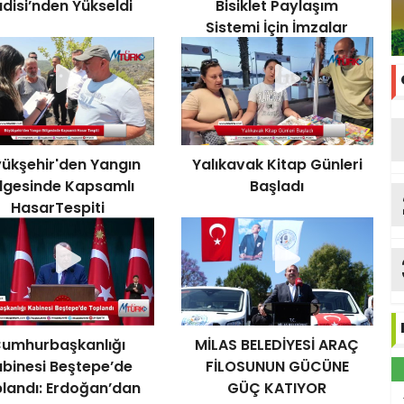
disi’nden Yükseldi
Bisiklet Paylaşım
Sistemi İçin İmzalar
Atıldı
ükşehir'den Yangın
Yalıkavak Kitap Günleri
lgesinde Kapsamlı
Başladı
HasarTespiti
umhurbaşkanlığı
MİLAS BELEDİYESİ ARAÇ
binesi Beştepe’de
FİLOSUNUN GÜCÜNE
landı: Erdoğan’dan
GÜÇ KATIYOR