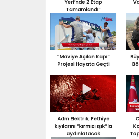
Yeri’nde 2 Etap
Va
Tamamlandı”
“Maviye Açılan Kapı”
Büy
Projesi Hayata Geçti
Bö
Adm Elektrik, Fethiye
C
kıyılarını “kırmızı ışık”la
Ka
aydınlatacak
Top