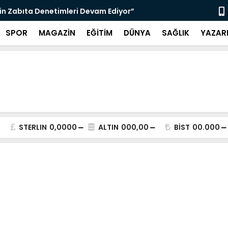
nı Bugün Önleyebiliriz" Çağrısı
Selahattin
SPOR
MAGAZİN
EĞİTİM
DÜNYA
SAĞLIK
YAZAR
STERLIN
0,0000
ALTIN
000,00
BİST
00.000