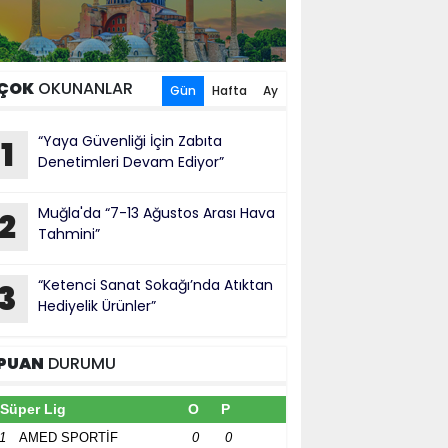
ÇOK
OKUNANLAR
Gün
Hafta
Ay
“Yaya Güvenliği İçin Zabıta
1
Denetimleri Devam Ediyor”
Muğla'da “7-13 Ağustos Arası Hava
2
Tahmini”
“Ketenci Sanat Sokağı’nda Atıktan
3
Hediyelik Ürünler”
PUAN
DURUMU
Süper Lig
O
P
1
AMED SPORTİF
0
0