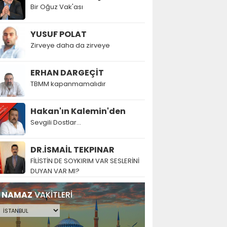
Bir Oğuz Vak'ası
YUSUF POLAT
Zirveye daha da zirveye
ERHAN DARGEÇİT
TBMM kapanmamalıdır
Hakan'ın Kalemin'den
Sevgili Dostlar...
DR.İSMAİL TEKPINAR
FİLİSTİN DE SOYKIRIM VAR SESLERİNİ
DUYAN VAR MI?
NAMAZ
VAKİTLERİ