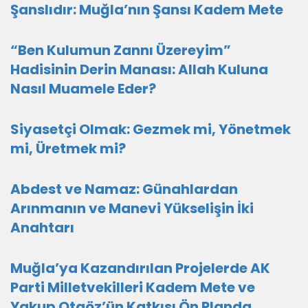
Şanslıdır: Muğla’nın Şansı Kadem Mete
“Ben Kulumun Zannı Üzereyim”
Hadisinin Derin Manası: Allah Kuluna
Nasıl Muamele Eder?
Siyasetçi Olmak: Gezmek mi, Yönetmek
mi, Üretmek mi?
Abdest ve Namaz: Günahlardan
Arınmanın ve Manevi Yükselişin İki
Anahtarı
Muğla’ya Kazandırılan Projelerde AK
Parti Milletvekilleri Kadem Mete ve
Yakup Otgöz’ün Katkısı Ön Planda