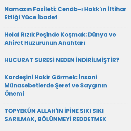
Namazın Fazileti: Cenâb-ı Hakk'ın İftihar
Ettiği Yüce İbadet
Helal Rızık Peşinde Koşmak: Dünya ve
Ahiret Huzurunun Anahtarı
HUCURAT SURESİ NEDEN İNDİRİLMİŞTİR?
Kardeşini Hakir Görmek: İnsani
Münasebetlerde Şeref ve Saygının
Önemi
TOPYEKÛN ALLAH'IN İPİNE SIKI SIKI
SARILMAK, BÖLÜNMEYİ REDDETMEK