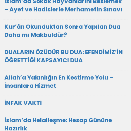
İslam’da Sokak Hayvanlarını Beslemek
– Ayet ve Hadislerle Merhametin Sınavı
Kur’ân Okunduktan Sonra Yapılan Dua
Daha mı Makbuldür?
DUALARIN ÖZÜDÜR BU DUA: EFENDİMİZ’İN
ÖĞRETTİĞİ KAPSAYICI DUA
Allah’a Yakınlığın En Kestirme Yolu –
İnsanlara Hizmet
İNFAK VAKTİ
İslam’da Helalleşme: Hesap Gününe
Hazırlık