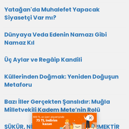
Yatağan'da Muhalefet Yapacak
Siyasetçi Var mı?
Dünyaya Veda Edenin Namazı Gibi
Namaz Kıl
Üç Aylar ve Regâip Kandili
Küllerinden Doğmak: Yeniden Doğuşun
Metaforu
Bazı İller Gerçekten Şanslıdır: Muğla
Milletvekili Kadem Mete’nin Rolü
ŞÜKÜR, NİMETİ DEĞİL VERENİ GÖRMEKTİR