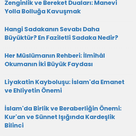
Zenginlik ve Bereket Duaları: Manevi
Yolla Bolluğa Kavuşmak
Hangi Sadakanın Sevabı Daha
Büyüktür? En Faziletli Sadaka Nedir?
Her Müslümanın Rehberi: İlmihâl
Okumanın İki Büyük Faydası
Liyakatin Kayboluşu: İslam'da Emanet
ve Ehliyetin Önemi
İslam'da Birlik ve Beraberliğin Önemi:
Kur'an ve Sünnet Işığında Kardeşlik
Bilinci