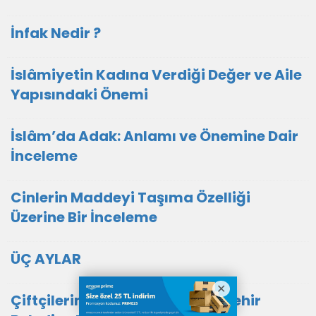
İnfak Nedir ?
İslâmiyetin Kadına Verdiği Değer ve Aile
Yapısındaki Önemi
İslâm’da Adak: Anlamı ve Önemine Dair
İnceleme
Cinlerin Maddeyi Taşıma Özelliği
Üzerine Bir İnceleme
ÜÇ AYLAR
Çiftçilerin Dostu Muğla Büyükşehir