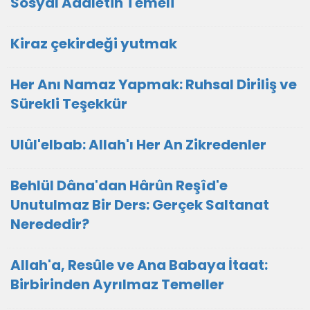
Sosyal Adaletin Temeli
Kiraz çekirdeği yutmak
Her Anı Namaz Yapmak: Ruhsal Diriliş ve
Sürekli Teşekkür
Ulûl'elbab: Allah'ı Her An Zikredenler
Behlül Dâna'dan Hârûn Reşîd'e
Unutulmaz Bir Ders: Gerçek Saltanat
Nerededir?
Allah'a, Resûle ve Ana Babaya İtaat:
Birbirinden Ayrılmaz Temeller