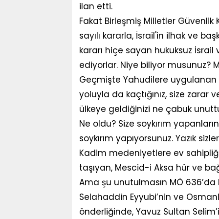
ilan etti.
Fakat Birleşmiş Milletler Güvenlik
sayılı kararla, İsrail'in ilhak ve
kararı hiçe sayan hukuksuz İsrai
ediyorlar. Niye biliyor musunuz?
Geçmişte Yahudilere uygulanan 
yoluyla da kaçtığınız, size zarar
ülkeye geldiğinizi ne çabuk unut
Ne oldu? Size soykırım yapanların 
soykırım yapıyorsunuz. Yazık sizler
Kadim medeniyetlere ev sahipliği
taşıyan, Mescid-i Aksa hür ve bağ
Ama şu unutulmasın MÖ 636’da Hz.
Selahaddin Eyyubi’nin ve Osmanlı’
önderliğinde, Yavuz Sultan Selim’i