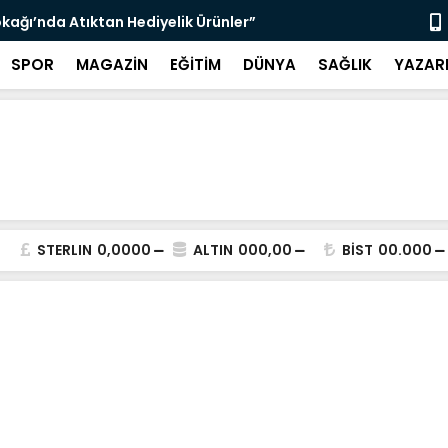
kağı’nda Atıktan Hediyelik Ürünler”
“Yaya Güven
SPOR
MAGAZİN
EĞİTİM
DÜNYA
SAĞLIK
YAZAR
STERLIN
0,0000
ALTIN
000,00
BİST
00.000