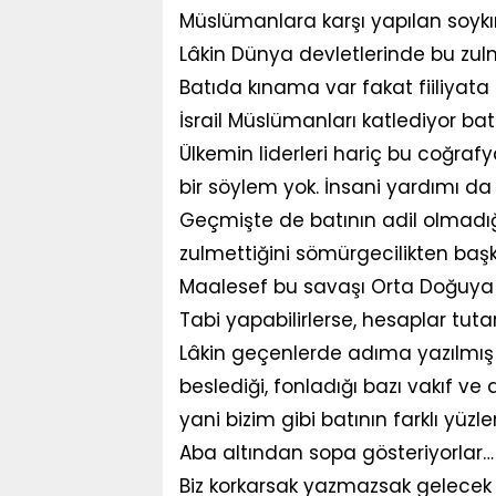
Müslümanlara karşı yapılan soykı
Lâkin Dünya devletlerinde bu zul
Batıda kınama var fakat fiiliyata 
İsrail Müslümanları katlediyor ba
Ülkemin liderleri hariç bu coğra
bir söylem yok. İnsani yardımı da
Geçmişte de batının adil olmadığ
zulmettiğini sömürgecilikten baş
Maalesef bu savaşı Orta Doğuya y
Tabi yapabilirlerse, hesaplar tut
Lâkin geçenlerde adıma yazılmış 
beslediği, fonladığı bazı vakıf 
yani bizim gibi batının farklı yüzl
Aba altından sopa gösteriyorla
Biz korkarsak yazmazsak gelecek 