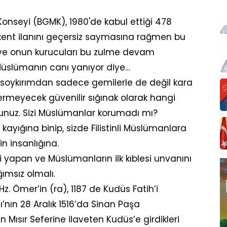
 Konseyi (BGMK), 1980'de kabul ettiği 478
 başkent ilanını geçersiz saymasına rağmen bu
l ve onun kurucuları bu zulme devam
 Müslümanın canı yanıyor diye…
soykırımdan sadece gemilerle de değil kara
 vermeyecek güvenilir sığınak olarak hangi
tunuz. Sizi Müslümanlar korumadı mı?
kayığına binip, sizde Filistinli Müslümanlara
in insanlığına.
 yapan ve Müslümanların ilk kıblesi unvanını
ımsız olmalı.
 Ömer’in (ra), 1187 de Kudüs Fatih’i
nın 28 Aralık 1516’da Sinan Paşa
n Mısır Seferine ilaveten Kudüs’e girdikleri