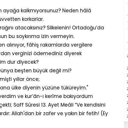
n ayağa kalkmıyorsunuz? Neden hâlâ
uvvetten korkarlar.
prağını atacaksınız? Silkelenin! Ortadoğu’da
un bu soykırıma izin vermeyin.
den alınıyor, fâhiş rakamlarda vergilere
rdan verginizi ödemediniz diyerek
kim dur diyecek?
a Dünya beşten büyük değil mi?
işti yıllar önce;
. Sana ülke diyenin yüzüne tüküreyim."
 verdim ve kur’ân-ı kerîme bakıyordum
ekti; Saff Sûresi 13. Ayet Meâli “Ve kendisini
ır: Allah'dan bir zafer ve yakın bir fetih! (Ey