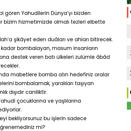
gibi gören Yahudilerin Dünya’yı bizden
 bizim hizmetimizde olmalı tezleri elbette
ah’a şikâyet eden duâları ve ahları bitirecek.
ek kadar bombalayan, masum insanların
 ona destek veren batı ülkeleri zulümle âbâd
ecekler.
arında mabetlere bomba atın hedefiniz oralar
elerini bombalamak, yaralıları taşıyan
 dışıdır caniliktir.
Yahudi çocuklarına ve yaşlılarına
diyorlar.
neyi bekliyorsunuz bu işlerin sadece
öğrenemediniz mi?