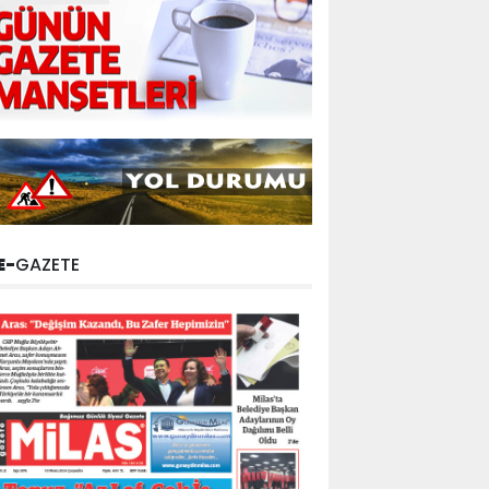
E-
GAZETE