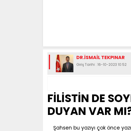
DR.İSMAİL TEKPINAR
Giriş Tarihi : 16-10-2023 10:52
FİLİSTİN DE SO
DUYAN VAR MI
Şahsen bu yazıyı çok önce yazma