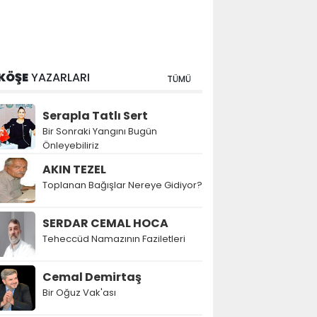
KÖŞE
YAZARLARI
TÜMÜ
Serapla Tatlı Sert
Bir Sonraki Yangını Bugün
Önleyebiliriz
AKIN TEZEL
Toplanan Bağışlar Nereye Gidiyor?
SERDAR CEMAL HOCA
Teheccüd Namazının Faziletleri
Cemal Demirtaş
Bir Oğuz Vak'ası