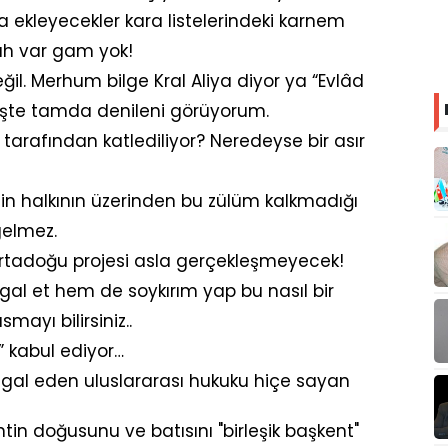
a ekleyecekler kara listelerindeki karnem
ah var gam yok!
ğil. Merhum bilge Kral Aliya diyor ya “Evlâd
” İşte tamda denileni görüyorum.
tarafından katlediliyor? Neredeyse bir asır
stin halkının üzerinden bu zülüm kalkmadığı
gelmez.
Ortadoğu projesi asla gerçekleşmeyecek!
işgal et hem de soykırım yap bu nasıl bir
mayı bilirsiniz..
İ” kabul ediyor…
şgal eden uluslararası hukuku hiçe sayan
kentin doğusunu ve batısını "birleşik başkent"