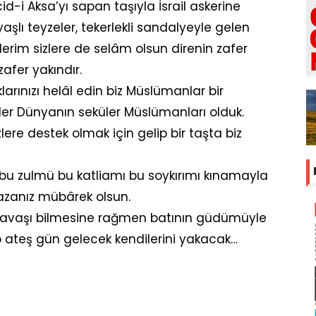
cid-i Aksa’yı sapan taşıyla İsrail askerine
aşlı teyzeler, tekerlekli sandalyeyle gelen
lerim sizlere de selâm olsun direnin zafer
zafer yakındır.
klarınızı helâl edin biz Müslümanlar bir
eküler Dünyanın seküler Müslümanları olduk.
zlere destek olmak için gelip bir taşta biz
bu zulmü bu katliamı bu soykırımı kınamayla
Gazanız mübârek olsun.
 savaşı bilmesine rağmen batının güdümüyle
r o ateş gün gelecek kendilerini yakacak…