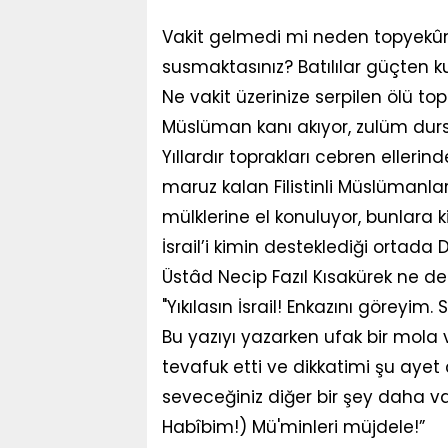
Vakit gelmedi mi neden topyekû
susmaktasınız? Batılılar güçten k
Ne vakit üzerinize serpilen ölü to
Müslüman kanı akıyor, zulüm durs
Yıllardır toprakları cebren ellerin
maruz kalan Filistinli Müslümanla
mülklerine el konuluyor, bunlara 
İsrail’i kimin desteklediği ortad
Üstâd Necip Fazıl Kısakürek ne dem
"Yıkılasın İsrail! Enkazını göreyim
Bu yazıyı yazarken ufak bir mola
tevafuk etti ve dikkatimi şu ayet ç
seveceğiniz diğer bir şey daha vard
Habîbim!) Mü'minleri müjdele!”