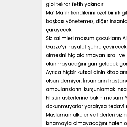
gibi tekrar fetih yakındır.
Mâ’ Mafih kendilerini özel bir ırk 
başkası yönetemez, diğer insanlar
çürüyecek.
Siz zalimleri masum çocukların All
Gazze’yi hayalet şehre çevirec
ölmesini hiç aldırmayan İsrail ve
olunmayacağını gün gelecek gör
Ayrıca hiçbir kutsal dinin kitapl
olsun demiyor. İnsanların hastan
ambulanslarını kurşunlamak insanlık
Filistin askerlerine bakın masum 
dokunmuyorlar yaralıysa tedavi e
Müslüman ülkeler ve liderleri siz 
kınamayla olmayacağını halen 