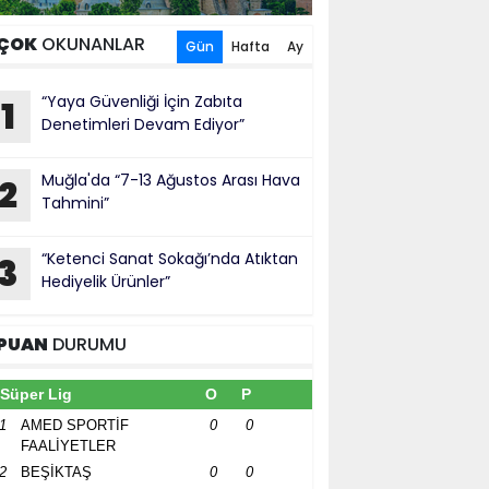
ÇOK
OKUNANLAR
Gün
Hafta
Ay
“Yaya Güvenliği İçin Zabıta
1
Denetimleri Devam Ediyor”
Muğla'da “7-13 Ağustos Arası Hava
2
Tahmini”
“Ketenci Sanat Sokağı’nda Atıktan
3
Hediyelik Ürünler”
PUAN
DURUMU
Süper Lig
O
P
1
AMED SPORTİF
0
0
FAALİYETLER
2
BEŞİKTAŞ
0
0