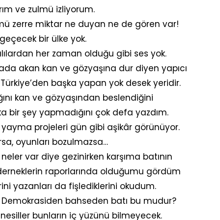
rım ve zulmü izliyorum.
mü zerre miktar ne duyan ne de gören var!
geçecek bir ülke yok.
tılılardan her zaman olduğu gibi ses yok.
fyada akan kan ve gözyaşına dur diyen yapıcı
 Türkiye’den başka yapan yok desek yeridir.
ını kan ve gözyaşından beslendiğini
ka bir şey yapmadığını çok defa yazdım.
ayma projeleri gün gibi aşikâr görünüyor.
arsa, oyunları bozulmazsa…
neler var diye gezinirken karşıma batının
ve derneklerin raporlarında olduğumu gördüm
erini yazanları da fişlediklerini okudum.
r… Demokrasiden bahseden batı bu mudur?
nesiller bunların iç yüzünü bilmeyecek.