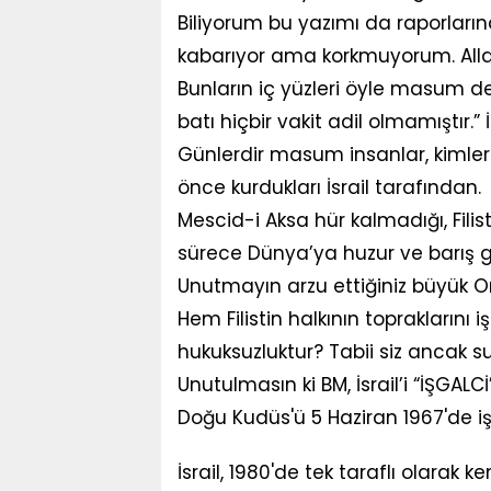
Biliyorum bu yazımı da raporların
kabarıyor ama korkmuyorum. All
Bunların iç yüzleri öyle masum de
batı hiçbir vakit adil olmamıştır.
Günlerdir masum insanlar, kimler 
önce kurdukları İsrail tarafından.
Mescid-i Aksa hür kalmadığı, Fili
sürece Dünya’ya huzur ve barış 
Unutmayın arzu ettiğiniz büyük 
Hem Filistin halkının topraklarını 
hukuksuzluktur? Tabii siz ancak sus
Unutulmasın ki BM, İsrail’i “İŞGALC
Doğu Kudüs'ü 5 Haziran 1967'de i
İsrail, 1980'de tek taraflı olarak 