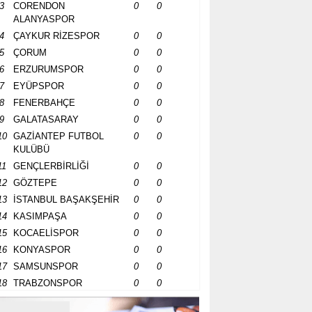
3
CORENDON
0
0
ALANYASPOR
4
ÇAYKUR RİZESPOR
0
0
5
ÇORUM
0
0
6
ERZURUMSPOR
0
0
7
EYÜPSPOR
0
0
8
FENERBAHÇE
0
0
9
GALATASARAY
0
0
10
GAZİANTEP FUTBOL
0
0
KULÜBÜ
11
GENÇLERBİRLİĞİ
0
0
12
GÖZTEPE
0
0
13
İSTANBUL BAŞAKŞEHİR
0
0
14
KASIMPAŞA
0
0
15
KOCAELİSPOR
0
0
16
KONYASPOR
0
0
17
SAMSUNSPOR
0
0
18
TRABZONSPOR
0
0