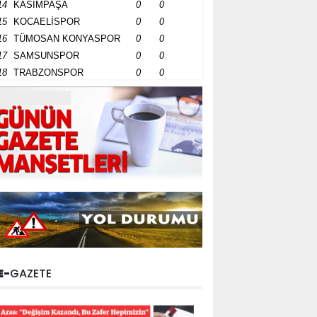
14
KASIMPAŞA
0
0
15
KOCAELİSPOR
0
0
16
TÜMOSAN KONYASPOR
0
0
17
SAMSUNSPOR
0
0
18
TRABZONSPOR
0
0
E-
GAZETE