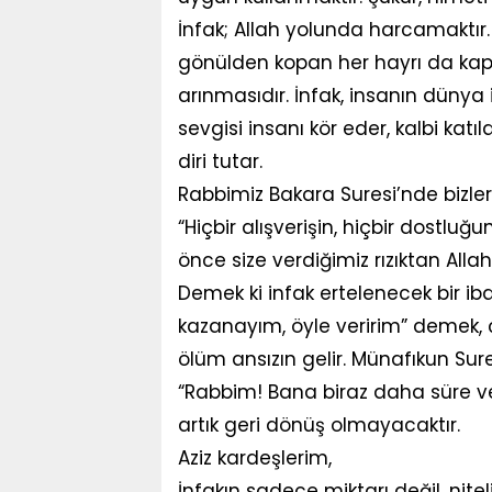
İnfak; Allah yolunda harcamaktır.
gönülden kopan her hayrı da kapsar
arınmasıdır. İnfak, insanın düny
sevgisi insanı kör eder, kalbi kat
diri tutar.
Rabbimiz Bakara Suresi’nde bizleri
“Hiçbir alışverişin, hiçbir dostl
önce size verdiğimiz rızıktan All
Demek ki infak ertelenecek bir iba
kazanayım, öyle veririm” demek
ölüm ansızın gelir. Münafıkun Sure
“Rabbim! Bana biraz daha süre v
artık geri dönüş olmayacaktır.
Aziz kardeşlerim,
İnfakın sadece miktarı değil, nitel