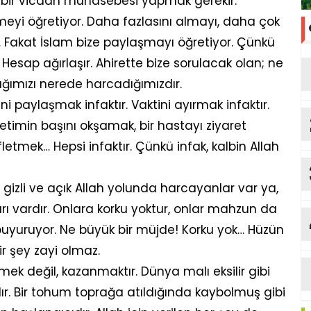
i bir vicdan muhasebesi yapmak gerekir.
yi öğretiyor. Daha fazlasını almayı, daha çok
… Fakat İslam bize paylaşmayı öğretiyor. Çünkü
Hesap ağırlaşır. Ahirette bize sorulacak olan; ne
ığımızı nerede harcadığımızdır.
ni paylaşmak infaktır. Vaktini ayırmak infaktır.
yetimin başını okşamak, bir hastayı ziyaret
etmek… Hepsi infaktır. Çünkü infak, kalbin Allah
 gizli ve açık Allah yolunda harcayanlar var ya,
rı vardır. Onlara korku yoktur, onlar mahzun da
buyuruyor. Ne büyük bir müjde! Korku yok… Hüzün
ir şey zayi olmaz.
ek değil, kazanmaktır. Dünya malı eksilir gibi
r. Bir tohum toprağa atıldığında kaybolmuş gibi