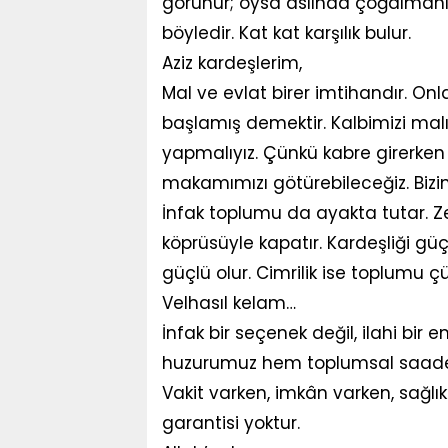
görünür; oysa aslında çoğalmanın 
böyledir. Kat kat karşılık bulur.
Aziz kardeşlerim,
Mal ve evlat birer imtihandır. Onl
başlamış demektir. Kalbimizi malın
yapmalıyız. Çünkü kabre girerken
makamımızı götürebileceğiz. Bizim
İnfak toplumu da ayakta tutar. 
köprüsüyle kapatır. Kardeşliği güç
güçlü olur. Cimrilik ise toplumu çü
Velhasıl kelam…
İnfak bir seçenek değil, ilahi bir 
huzurumuz hem toplumsal saadeti
Vakit varken, imkân varken, sağlı
garantisi yoktur.