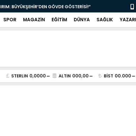
TIRIM: BÜYÜKŞEHİR’DEN GÖVDE GÖSTERİSİ!”
“MUĞLA’DA 
SPOR
MAGAZİN
EĞİTİM
DÜNYA
SAĞLIK
YAZAR
STERLIN
0,0000
ALTIN
000,00
BİST
00.000