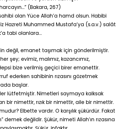
 harcayın…” (Bakara, 267)
ahibi olan Yüce Allah’a hamd olsun. Habibi
imiz Hazreti Muhammed Mustafa’ya (s.a.v.) salât
’a tabi olanlara…
n değil, emanet taşımak için gönderilmiştir.
er şey; evimiz, malımız, kazancımız,
psi bize verilmiş geçici birer emanettir.
uf ederken sahibinin rızasını gözetmek
rada başlar.
ler lütfetmiştir. Nimetleri saymaya kalksak
bir nimettir, rızık bir nimettir, aile bir nimettir.
k mudur? Elbette vardır. O karşılık şükürdür. Fakat
” demek değildir. Şükür, nimeti Allah’ın rızasına
paylaşmaktır. Şükür, infaktır.