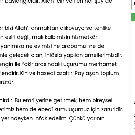
başlangıcıdır. Allah için verilen her şey de
ar bizi Allah’ı anmaktan alıkoyuyorsa tehlike
 esiri değil, malı kalbimizin hizmetkârı
 yanımıza ne evimizi ne arabamızı ne de
le gelecek olan; ihlâsla yapılan amellerimizdir.
Zengin ile fakir arasındaki uçurumu merhamet
lendirir. Kin ve hasedi azaltır. Paylaşan toplum
rütür.
emirdir. Bu emri yerine getirmek, hem bireysel
miz hem de ebedî kurtuluşumuz için zaruridir.
k yerindeyken infak edelim. Çünkü yarının