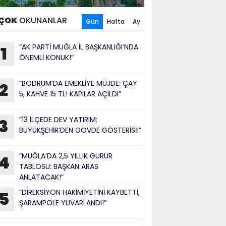
ÇOK
OKUNANLAR
Gün
Hafta
Ay
“AK PARTİ MUĞLA İL BAŞKANLIĞI’NDA
1
ÖNEMLİ KONUK!”
“BODRUM’DA EMEKLİYE MÜJDE: ÇAY
2
5, KAHVE 15 TL! KAPILAR AÇILDI”
“13 İLÇEDE DEV YATIRIM:
3
BÜYÜKŞEHİR’DEN GÖVDE GÖSTERİSİ!”
“MUĞLA’DA 2,5 YILLIK GURUR
4
TABLOSU: BAŞKAN ARAS
ANLATACAK!”
“DİREKSİYON HAKİMİYETİNİ KAYBETTİ,
5
ŞARAMPOLE YUVARLANDI!”