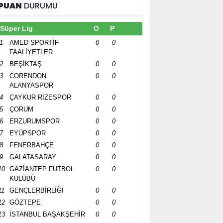
PUAN
DURUMU
Süper Lig
O
P
1
AMED SPORTİF
0
0
FAALİYETLER
2
BEŞİKTAŞ
0
0
3
CORENDON
0
0
ALANYASPOR
4
ÇAYKUR RİZESPOR
0
0
5
ÇORUM
0
0
6
ERZURUMSPOR
0
0
7
EYÜPSPOR
0
0
8
FENERBAHÇE
0
0
9
GALATASARAY
0
0
10
GAZİANTEP FUTBOL
0
0
KULÜBÜ
11
GENÇLERBİRLİĞİ
0
0
12
GÖZTEPE
0
0
13
İSTANBUL BAŞAKŞEHİR
0
0