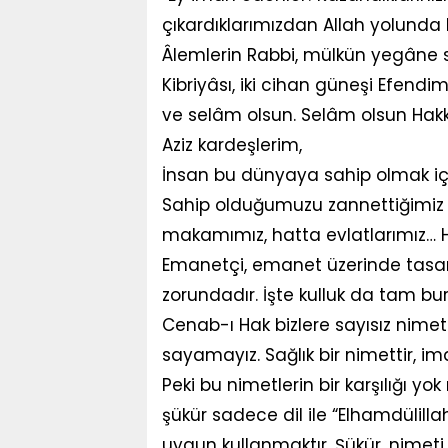
çıkardıklarımızdan Allah yolunda
Âlemlerin Rabbi, mülkün yegâne s
Kibriyâsı, iki cihan güneşi Efend
ve selâm olsun. Selâm olsun Hakk
Aziz kardeşlerim,
İnsan bu dünyaya sahip olmak içi
Sahip olduğumuzu zannettiğimiz h
makamımız, hatta evlatlarımız… He
Emanetçi, emanet üzerinde tasarr
zorundadır. İşte kulluk da tam bu
Cenab-ı Hak bizlere sayısız nimet
sayamayız. Sağlık bir nimettir, iman 
Peki bu nimetlerin bir karşılığı yo
şükür sadece dil ile “Elhamdülillah
uygun kullanmaktır. Şükür, nimeti 