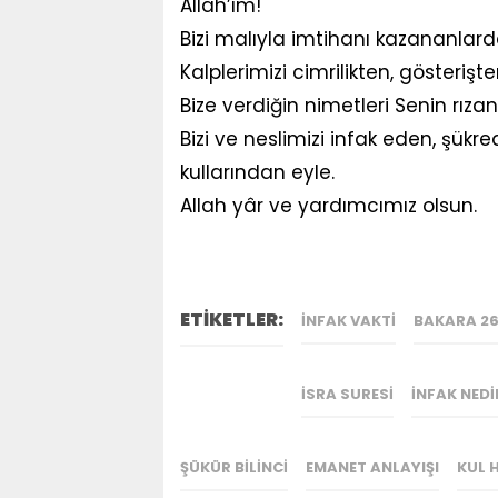
Allah’ım!
Bizi malıyla imtihanı kazananlard
Kalplerimizi cimrilikten, gösteriş
Bize verdiğin nimetleri Senin rız
Bizi ve neslimizi infak eden, şükr
kullarından eyle.
Allah yâr ve yardımcımız olsun.
ETİKETLER:
İNFAK VAKTI
BAKARA 2
İSRA SURESI
INFAK NEDI
ŞÜKÜR BILINCI
EMANET ANLAYIŞI
KUL 