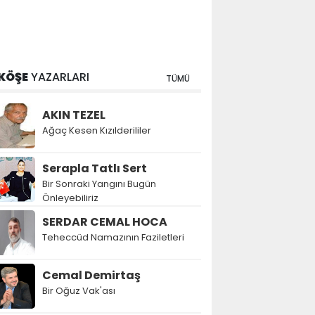
KÖŞE
YAZARLARI
TÜMÜ
AKIN TEZEL
Ağaç Kesen Kızılderililer
Serapla Tatlı Sert
Bir Sonraki Yangını Bugün
Önleyebiliriz
SERDAR CEMAL HOCA
Teheccüd Namazının Faziletleri
Cemal Demirtaş
Bir Oğuz Vak'ası