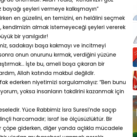
bayağı şeyleri vermeye kalkışmayın”
irken en güzelini, en temizini, en helâlini seçmek
z, kendimizin almak istemeyeceği şeyleri vererek
yük bir yanılgıdır!
imiz, sadakayı başa kakmayı ve incitmeyi
p sonra onun onurunu kırmak, verdiğini yüzüne
laştırmak… İşte bu, ameli boşa çıkaran bir
yardım, Allah katında makbul değildir.
fak ederken niyetimizi sorgulamalıyız: “Ben bunu
pıyorum, yoksa insanların takdirini kazanmak için
eseledir. Yüce Rabbimiz İsra Suresi’nde saçıp
inçli harcamadır; israf ise ölçüsüzlüktür. Bir
 çöpe giderken, diğer yanda açlıkla mücadele