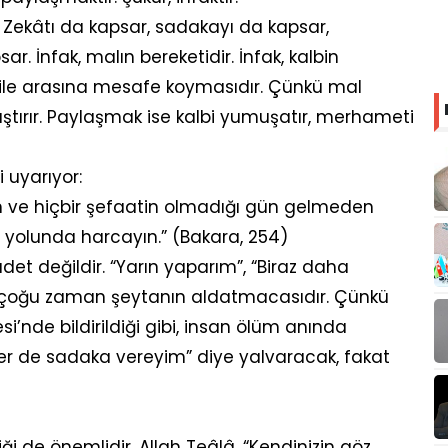
 Zekâtı da kapsar, sadakayı da kapsar,
. İnfak, malın bereketidir. İnfak, kalbin
a ile arasına mesafe koymasıdır. Çünkü mal
ılaştırır. Paylaşmak ise kalbi yumuşatır, merhameti
 uyarıyor:
uğun ve hiçbir şefaatin olmadığı gün gelmeden
ah yolunda harcayın.” (Bakara, 254)
det değildir. “Yarın yaparım”, “Biraz daha
, çoğu zaman şeytanın aldatmacasıdır. Çünkü
si’nde bildirildiği gibi, insan ölüm anında
er de sadaka vereyim” diye yalvaracak, fakat
iği de önemlidir. Allah Teâlâ, “Kendinizin göz