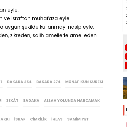
an eyle.
ten ve israftan muhafaza eyle.
ana uygun şekilde kullanmayı nasip eyle.
eden, zikreden, salih amellerle amel eden
67
BAKARA 254
BAKARA 274
MÜNAFIKUN SURESI
R
ZEKÂT
SADAKA
ALLAH YOLUNDA HARCAMAK
HAKKI
ISRAF
CIMRILIK
IHLAS
SAMIMIYET