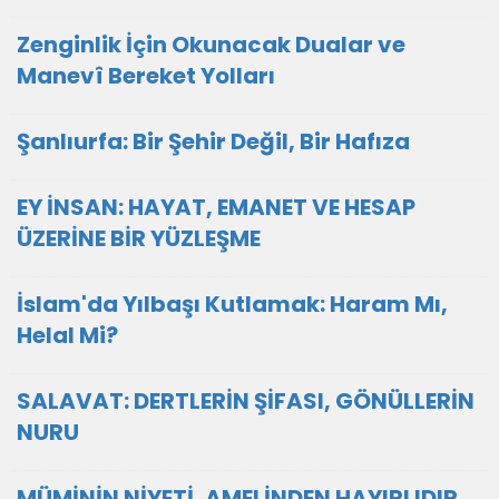
Zenginlik İçin Okunacak Dualar ve
Manevî Bereket Yolları
Şanlıurfa: Bir Şehir Değil, Bir Hafıza
EY İNSAN: HAYAT, EMANET VE HESAP
ÜZERİNE BİR YÜZLEŞME
İslam'da Yılbaşı Kutlamak: Haram Mı,
Helal Mi?
SALAVAT: DERTLERİN ŞİFASI, GÖNÜLLERİN
NURU
MÜMİNİN NİYETİ, AMELİNDEN HAYIRLIDIR