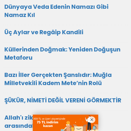
Dünyaya Veda Edenin Namazı Gibi
Namaz Kıl
Üç Aylar ve Regâip Kandili
Küllerinden Doğmak: Yeniden Doğuşun
Metaforu
Bazı İller Gerçekten Şanslıdır: Muğla
Milletvekili Kadem Mete’nin Rolü
ŞÜKÜR, NİMETİ DEĞİL VERENİ GÖRMEKTİR
Allah'ı zikreden ile zikretmeyen
arasındaki fark