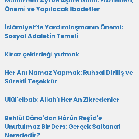
Muharrem Ayı ve Aşure Günü: Faziletleri,
Önemi ve Yapılacak İbadetler
İslâmiyet’te Yardımlaşmanın Önemi:
Sosyal Adaletin Temeli
Kiraz çekirdeği yutmak
Her Anı Namaz Yapmak: Ruhsal Diriliş ve
Sürekli Teşekkür
Ulûl'elbab: Allah'ı Her An Zikredenler
Behlül Dâna'dan Hârûn Reşîd'e
Unutulmaz Bir Ders: Gerçek Saltanat
Nerededir?