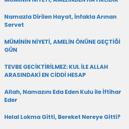
Namazla Dirilen Hayat, İnfakla Arınan
Servet
MÜMİNİN NİYETİ, AMELİN ÖNÜNE GEÇTİĞİ
GÜN
TEVBE GECİKTİRİLMEZ: KUL İLE ALLAH
ARASINDAKİ EN CİDDİ HESAP
Allah, Namazını Eda Eden Kulu ile İftihar
Eder
Helal Lokma Gitti, Bereket Nereye Gitti?