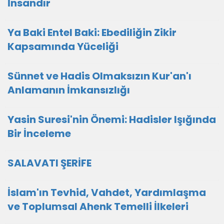
İnsandır
Ya Baki Entel Baki: Ebediliğin Zikir
Kapsamında Yüceliği
Sünnet ve Hadis Olmaksızın Kur'an'ı
Anlamanın İmkansızlığı
Yasin Suresi'nin Önemi: Hadisler Işığında
Bir İnceleme
SALAVATI ŞERİFE
İslam'ın Tevhid, Vahdet, Yardımlaşma
ve Toplumsal Ahenk Temelli İlkeleri