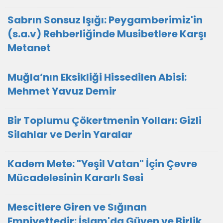
Sabrın Sonsuz Işığı: Peygamberimiz'in
(s.a.v) Rehberliğinde Musibetlere Karşı
Metanet
Muğla’nın Eksikliği Hissedilen Abisi:
Mehmet Yavuz Demir
Bir Toplumu Çökertmenin Yolları: Gizli
Silahlar ve Derin Yaralar
Kadem Mete: "Yeşil Vatan" İçin Çevre
Mücadelesinin Kararlı Sesi
Mescitlere Giren ve Sığınan
Emniyettedir: İslam'da Güven ve Birlik