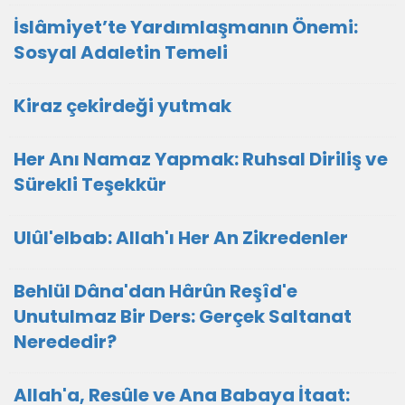
İslâmiyet’te Yardımlaşmanın Önemi:
Sosyal Adaletin Temeli
Kiraz çekirdeği yutmak
Her Anı Namaz Yapmak: Ruhsal Diriliş ve
Sürekli Teşekkür
Ulûl'elbab: Allah'ı Her An Zikredenler
Behlül Dâna'dan Hârûn Reşîd'e
Unutulmaz Bir Ders: Gerçek Saltanat
Nerededir?
Allah'a, Resûle ve Ana Babaya İtaat: