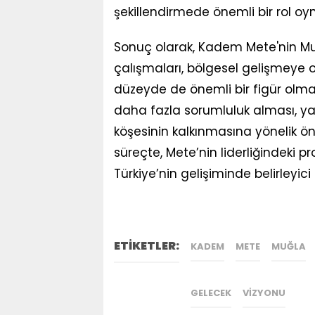
şekillendirmede önemli bir rol oyn
Sonuç olarak, Kadem Mete'nin Muğ
çalışmaları, bölgesel gelişmeye o
düzeyde de önemli bir figür olma
daha fazla sorumluluk alması, yaln
köşesinin kalkınmasına yönelik ön
süreçte, Mete’nin liderliğindeki 
Türkiye’nin gelişiminde belirleyici 
ETİKETLER:
KADEM
METE
MUĞLA
GELECEK
VIZYONU