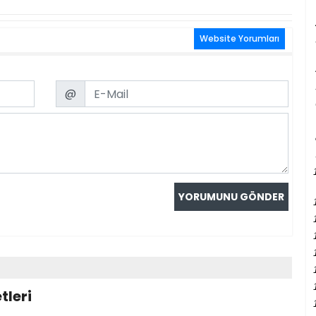
Website Yorumları
Email
@
tleri