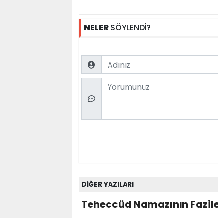
NELER
SÖYLENDİ?
Name
Comment
DİĞER YAZILARI
Teheccüd Namazının Fazile