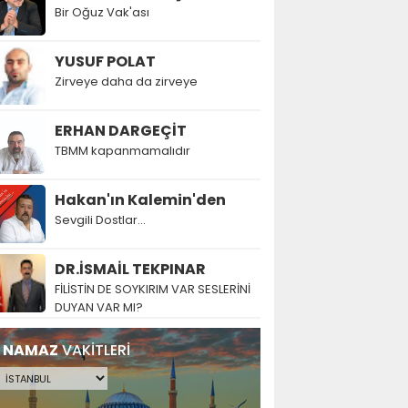
Bir Oğuz Vak'ası
YUSUF POLAT
Zirveye daha da zirveye
ERHAN DARGEÇİT
TBMM kapanmamalıdır
Hakan'ın Kalemin'den
Sevgili Dostlar...
DR.İSMAİL TEKPINAR
FİLİSTİN DE SOYKIRIM VAR SESLERİNİ
DUYAN VAR MI?
NAMAZ
VAKİTLERİ