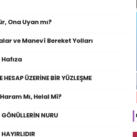
ür, Ona Uyan mı?
alar ve Manevî Bereket Yolları
r Hafıza
E HESAP ÜZERİNE BİR YÜZLEŞME
 Haram Mı, Helal Mi?
, GÖNÜLLERİN NURU
 HAYIRLIDIR