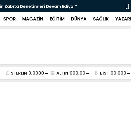
nı Bugün Önleyebiliriz" Çağrısı
Selahattin
SPOR
MAGAZİN
EĞİTİM
DÜNYA
SAĞLIK
YAZAR
STERLIN
0,0000
ALTIN
000,00
BİST
00.000