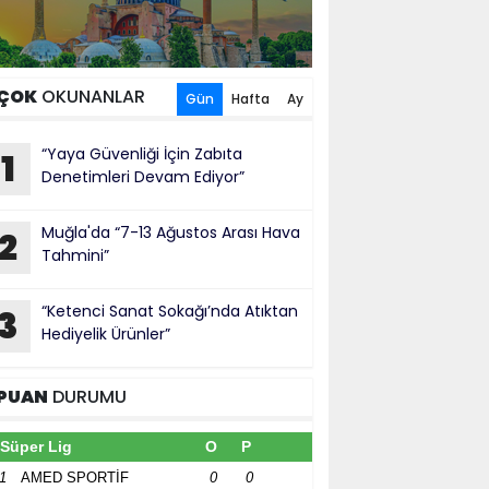
ÇOK
OKUNANLAR
Gün
Hafta
Ay
“Yaya Güvenliği İçin Zabıta
1
Denetimleri Devam Ediyor”
Muğla'da “7-13 Ağustos Arası Hava
2
Tahmini”
“Ketenci Sanat Sokağı’nda Atıktan
3
Hediyelik Ürünler”
PUAN
DURUMU
Süper Lig
O
P
1
AMED SPORTİF
0
0