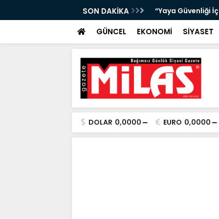
bıta Denetimleri Devam Ediyor”
SON DAKİKA
"Bir Sonraki Yangı
GÜNCEL
EKONOMİ
SİYASET
DOLAR
0,0000
EURO
0,0000