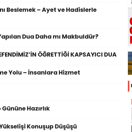
ı Beslemek – Ayet ve Hadislerle
Yapılan Dua Daha mı Makbuldür?
EFENDİMİZ’İN ÖĞRETTİĞİ KAPSAYICI DUA
rme Yolu – İnsanlara Hizmet
 Gününe Hazırlık
? Yükselişi Konuşup Düşüşü