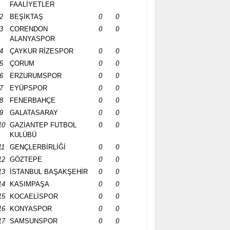
FAALİYETLER
2
BEŞİKTAŞ
0
0
3
CORENDON
0
0
ALANYASPOR
4
ÇAYKUR RİZESPOR
0
0
5
ÇORUM
0
0
6
ERZURUMSPOR
0
0
7
EYÜPSPOR
0
0
8
FENERBAHÇE
0
0
9
GALATASARAY
0
0
10
GAZİANTEP FUTBOL
0
0
KULÜBÜ
11
GENÇLERBİRLİĞİ
0
0
12
GÖZTEPE
0
0
13
İSTANBUL BAŞAKŞEHİR
0
0
14
KASIMPAŞA
0
0
15
KOCAELİSPOR
0
0
16
KONYASPOR
0
0
17
SAMSUNSPOR
0
0