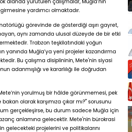
çok alanda yürütülen çalışmalar, Muğla’nın
ne girmesine yardımcı olmaktadır.
natörlüğü görevinde de gösterdiği aşırı gayret,
lmayan, aynı zamanda ulusal düzeyde de bir etki
rmektedir. Trabzon teşkilatındaki yoğun
nın yanında Muğla’ya yeni projeler kazandırma
edir. Bu çalışma disiplininin, Mete'nin siyasi
onun adanmışlığı ve kararlılığı ile doğrudan
Mete’nin yorulmuş bir hâlde görünmemesi, pek
e bakan olarak karşımıza çıkar mı?" sorusunu
urum gerçekleşirse, bu durum sadece Muğla için
 kazanç anlamına gelecektir. Mete'nin bürokrasi
n gelecekteki projelerini ve politikalarını