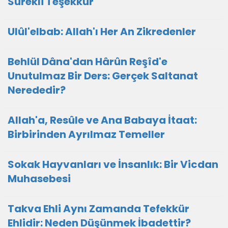
Sürekli Teşekkür
Ulûl'elbab: Allah'ı Her An Zikredenler
Behlül Dâna'dan Hârûn Reşîd'e
Unutulmaz Bir Ders: Gerçek Saltanat
Nerededir?
Allah'a, Resûle ve Ana Babaya İtaat:
Birbirinden Ayrılmaz Temeller
Sokak Hayvanları ve İnsanlık: Bir Vicdan
Muhasebesi
Takva Ehli Aynı Zamanda Tefekkür
Ehlidir: Neden Düşünmek İbadettir?