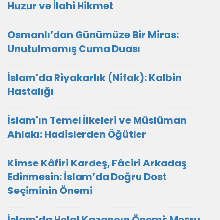
Huzur ve İlahi Hikmet
Osmanlı’dan Günümüze Bir Miras:
Unutulmamış Cuma Duası
İslam'da Riyakarlık (Nifak): Kalbin
Hastalığı
İslam'ın Temel İlkeleri ve Müslüman
Ahlakı: Hadislerden Öğütler
Kimse Kâfiri Kardeş, Fâciri Arkadaş
Edinmesin: İslam’da Doğru Dost
Seçiminin Önemi
İslam'da Helal Kazancın Önemi: Meşru