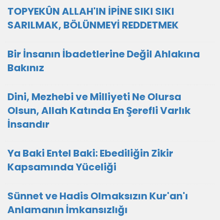
TOPYEKÛN ALLAH'IN İPİNE SIKI SIKI
SARILMAK, BÖLÜNMEYİ REDDETMEK
Bir İnsanın İbadetlerine Değil Ahlakına
Bakınız
Dini, Mezhebi ve Milliyeti Ne Olursa
Olsun, Allah Katında En Şerefli Varlık
İnsandır
Ya Baki Entel Baki: Ebediliğin Zikir
Kapsamında Yüceliği
Sünnet ve Hadis Olmaksızın Kur'an'ı
Anlamanın İmkansızlığı