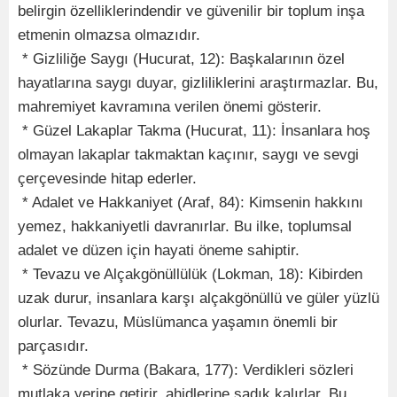
belirgin özelliklerindendir ve güvenilir bir toplum inşa
etmenin olmazsa olmazıdır.
* Gizliliğe Saygı (Hucurat, 12): Başkalarının özel
hayatlarına saygı duyar, gizliliklerini araştırmazlar. Bu,
mahremiyet kavramına verilen önemi gösterir.
* Güzel Lakaplar Takma (Hucurat, 11): İnsanlara hoş
olmayan lakaplar takmaktan kaçınır, saygı ve sevgi
çerçevesinde hitap ederler.
* Adalet ve Hakkaniyet (Araf, 84): Kimsenin hakkını
yemez, hakkaniyetli davranırlar. Bu ilke, toplumsal
adalet ve düzen için hayati öneme sahiptir.
* Tevazu ve Alçakgönüllülük (Lokman, 18): Kibirden
uzak durur, insanlara karşı alçakgönüllü ve güler yüzlü
olurlar. Tevazu, Müslümanca yaşamın önemli bir
parçasıdır.
* Sözünde Durma (Bakara, 177): Verdikleri sözleri
mutlaka yerine getirir, ahidlerine sadık kalırlar. Bu,