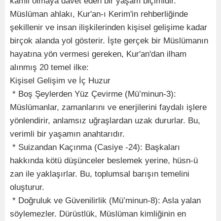
kamil olmaya davet eden bir yaşam biçimidir.
Müslüman ahlakı, Kur'an-ı Kerim'in rehberliğinde
şekillenir ve insan ilişkilerinden kişisel gelişime kadar
birçok alanda yol gösterir. İşte gerçek bir Müslümanın
hayatına yön vermesi gereken, Kur'an'dan ilham
alınmış 20 temel ilke:
Kişisel Gelişim ve İç Huzur
* Boş Şeylerden Yüz Çevirme (Mü’minun-3):
Müslümanlar, zamanlarını ve enerjilerini faydalı işlere
yönlendirir, anlamsız uğraşlardan uzak dururlar. Bu,
verimli bir yaşamın anahtarıdır.
* Suizandan Kaçınma (Casiye -24): Başkaları
hakkında kötü düşünceler beslemek yerine, hüsn-ü
zan ile yaklaşırlar. Bu, toplumsal barışın temelini
oluşturur.
* Doğruluk ve Güvenilirlik (Mü’minun-8): Asla yalan
söylemezler. Dürüstlük, Müslüman kimliğinin en