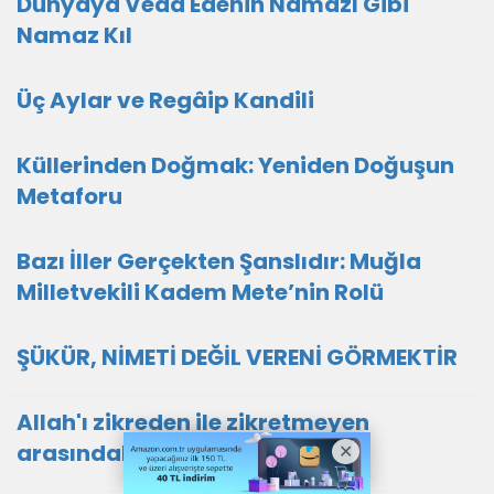
Dünyaya Veda Edenin Namazı Gibi
Namaz Kıl
Üç Aylar ve Regâip Kandili
Küllerinden Doğmak: Yeniden Doğuşun
Metaforu
Bazı İller Gerçekten Şanslıdır: Muğla
Milletvekili Kadem Mete’nin Rolü
ŞÜKÜR, NİMETİ DEĞİL VERENİ GÖRMEKTİR
Allah'ı zikreden ile zikretmeyen
arasındaki fark