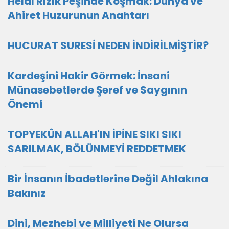
Helal Rızık Peşinde Koşmak: Dünya ve
Ahiret Huzurunun Anahtarı
HUCURAT SURESİ NEDEN İNDİRİLMİŞTİR?
Kardeşini Hakir Görmek: İnsani
Münasebetlerde Şeref ve Saygının
Önemi
TOPYEKÛN ALLAH'IN İPİNE SIKI SIKI
SARILMAK, BÖLÜNMEYİ REDDETMEK
Bir İnsanın İbadetlerine Değil Ahlakına
Bakınız
Dini, Mezhebi ve Milliyeti Ne Olursa