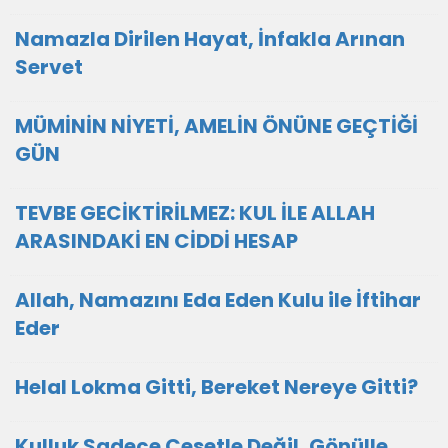
Namazla Dirilen Hayat, İnfakla Arınan
Servet
MÜMİNİN NİYETİ, AMELİN ÖNÜNE GEÇTİĞİ
GÜN
TEVBE GECİKTİRİLMEZ: KUL İLE ALLAH
ARASINDAKİ EN CİDDİ HESAP
Allah, Namazını Eda Eden Kulu ile İftihar
Eder
Helal Lokma Gitti, Bereket Nereye Gitti?
Kulluk Sadece Cesetle Değil, Gönülle