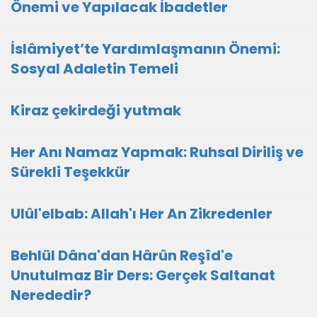
Önemi ve Yapılacak İbadetler
İslâmiyet’te Yardımlaşmanın Önemi:
Sosyal Adaletin Temeli
Kiraz çekirdeği yutmak
Her Anı Namaz Yapmak: Ruhsal Diriliş ve
Sürekli Teşekkür
Ulûl'elbab: Allah'ı Her An Zikredenler
Behlül Dâna'dan Hârûn Reşîd'e
Unutulmaz Bir Ders: Gerçek Saltanat
Nerededir?