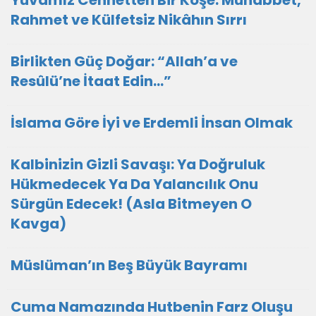
Yuvamız Cennetten Bir Köşe: Muhabbet,
Rahmet ve Külfetsiz Nikâhın Sırrı
Birlikten Güç Doğar: “Allah’a ve
Resûlü’ne İtaat Edin…”
İslama Göre İyi ve Erdemli İnsan Olmak
Kalbinizin Gizli Savaşı: Ya Doğruluk
Hükmedecek Ya Da Yalancılık Onu
Sürgün Edecek! (Asla Bitmeyen O
Kavga)
Müslüman’ın Beş Büyük Bayramı
Cuma Namazında Hutbenin Farz Oluşu