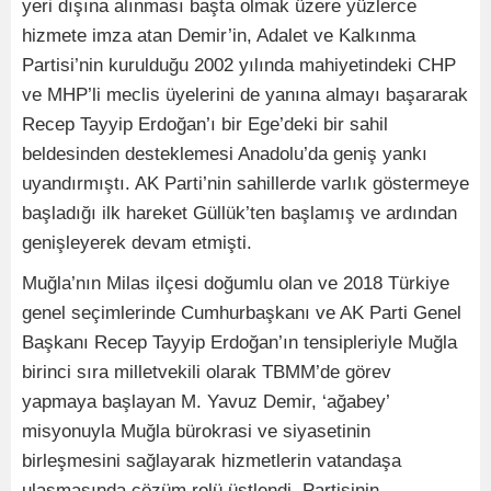
yeri dışına alınması başta olmak üzere yüzlerce
hizmete imza atan Demir’in, Adalet ve Kalkınma
Partisi’nin kurulduğu 2002 yılında mahiyetindeki CHP
ve MHP’li meclis üyelerini de yanına almayı başararak
Recep Tayyip Erdoğan’ı bir Ege’deki bir sahil
beldesinden desteklemesi Anadolu’da geniş yankı
uyandırmıştı. AK Parti’nin sahillerde varlık göstermeye
başladığı ilk hareket Güllük’ten başlamış ve ardından
genişleyerek devam etmişti.
Muğla’nın Milas ilçesi doğumlu olan ve 2018 Türkiye
genel seçimlerinde Cumhurbaşkanı ve AK Parti Genel
Başkanı Recep Tayyip Erdoğan’ın tensipleriyle Muğla
birinci sıra milletvekili olarak TBMM’de görev
yapmaya başlayan M. Yavuz Demir, ‘ağabey’
misyonuyla Muğla bürokrasi ve siyasetinin
birleşmesini sağlayarak hizmetlerin vatandaşa
ulaşmasında çözüm rolü üstlendi. Partisinin