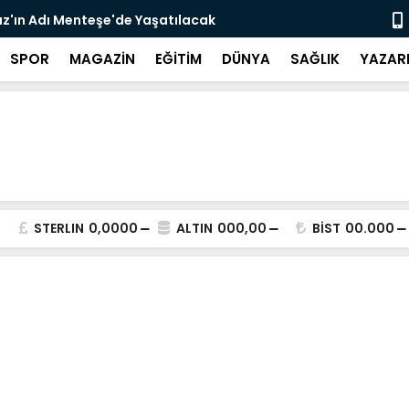
z'ın Adı Menteşe'de Yaşatılacak
Emekli Kafe
SPOR
MAGAZİN
EĞİTİM
DÜNYA
SAĞLIK
YAZAR
STERLIN
0,0000
ALTIN
000,00
BİST
00.000