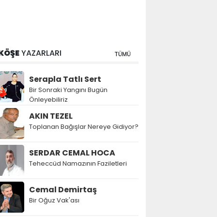
KÖŞE
YAZARLARI
TÜMÜ
Serapla Tatlı Sert
Bir Sonraki Yangını Bugün
Önleyebiliriz
AKIN TEZEL
Toplanan Bağışlar Nereye Gidiyor?
SERDAR CEMAL HOCA
Teheccüd Namazının Faziletleri
Cemal Demirtaş
Bir Oğuz Vak'ası