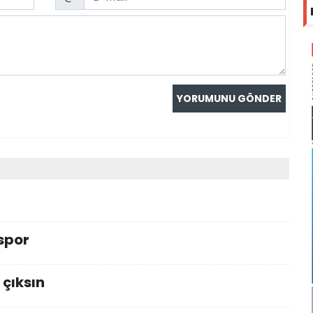
 spor
 çıksın