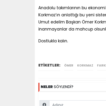
Anadolu takımlarının bu ekonomi 
Korkmaz’ın anlattığı bu yeni sist
Umut edelim Başkan Ömer Korkmaz
inanmayanlar da mahcup olsunl
Dostlukla kalın.
ETİKETLER:
ÖMER
KORKMAZ
FARK
NELER
SÖYLENDİ?
Name