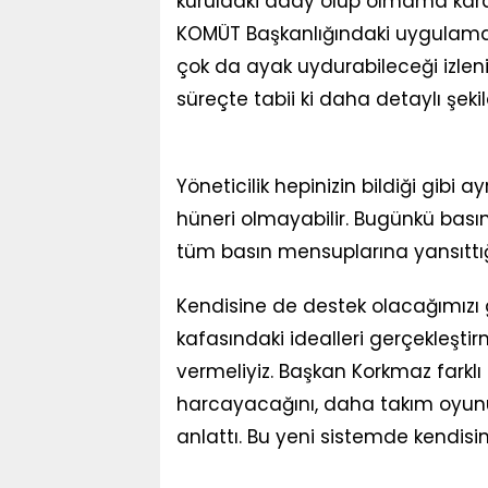
kuruldaki aday olup olmama kara
KOMÜT Başkanlığındaki uygulamal
çok da ayak uydurabileceği izlen
süreçte tabii ki daha detaylı şek
Yöneticilik hepinizin bildiği gibi a
hüneri olmayabilir. Bugünkü basın
tüm basın mensuplarına yansıttı
Kendisine de destek olacağımızı g
kafasındaki idealleri gerçekleşti
vermeliyiz. Başkan Korkmaz farklı
harcayacağını, daha takım oyunu 
anlattı. Bu yeni sistemde kendisi