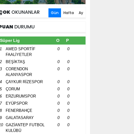
ÇOK
OKUNANLAR
Gün
Hafta
Ay
PUAN
DURUMU
Süper Lig
O
P
1
AMED SPORTİF
0
0
FAALİYETLER
2
BEŞİKTAŞ
0
0
3
CORENDON
0
0
ALANYASPOR
4
ÇAYKUR RİZESPOR
0
0
5
ÇORUM
0
0
6
ERZURUMSPOR
0
0
7
EYÜPSPOR
0
0
8
FENERBAHÇE
0
0
9
GALATASARAY
0
0
10
GAZİANTEP FUTBOL
0
0
KULÜBÜ