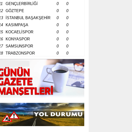
11
GENÇLERBİRLİĞİ
0
0
12
GÖZTEPE
0
0
13
İSTANBUL BAŞAKŞEHİR
0
0
14
KASIMPAŞA
0
0
15
KOCAELİSPOR
0
0
16
KONYASPOR
0
0
17
SAMSUNSPOR
0
0
18
TRABZONSPOR
0
0