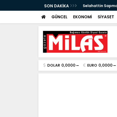
n Önleyebiliriz" Çağrısı
SON DAKİKA
Selahattin Sapma
GÜNCEL
EKONOMİ
SİYASET
DOLAR
0,0000
EURO
0,0000