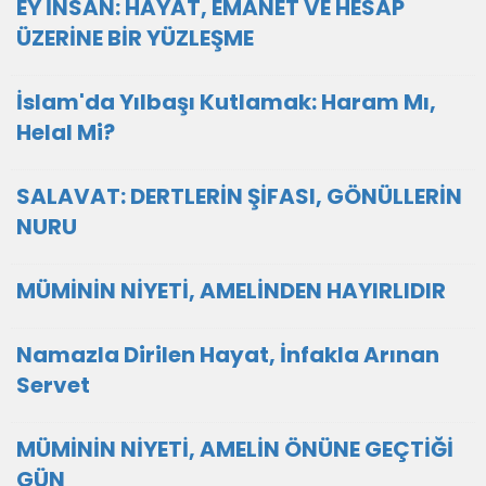
EY İNSAN: HAYAT, EMANET VE HESAP
ÜZERİNE BİR YÜZLEŞME
İslam'da Yılbaşı Kutlamak: Haram Mı,
Helal Mi?
SALAVAT: DERTLERİN ŞİFASI, GÖNÜLLERİN
NURU
MÜMİNİN NİYETİ, AMELİNDEN HAYIRLIDIR
Namazla Dirilen Hayat, İnfakla Arınan
Servet
MÜMİNİN NİYETİ, AMELİN ÖNÜNE GEÇTİĞİ
GÜN