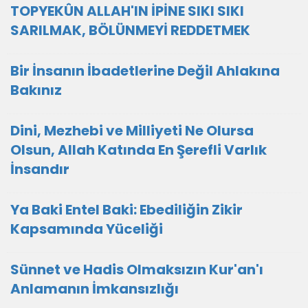
TOPYEKÛN ALLAH'IN İPİNE SIKI SIKI
SARILMAK, BÖLÜNMEYİ REDDETMEK
Bir İnsanın İbadetlerine Değil Ahlakına
Bakınız
Dini, Mezhebi ve Milliyeti Ne Olursa
Olsun, Allah Katında En Şerefli Varlık
İnsandır
Ya Baki Entel Baki: Ebediliğin Zikir
Kapsamında Yüceliği
Sünnet ve Hadis Olmaksızın Kur'an'ı
Anlamanın İmkansızlığı