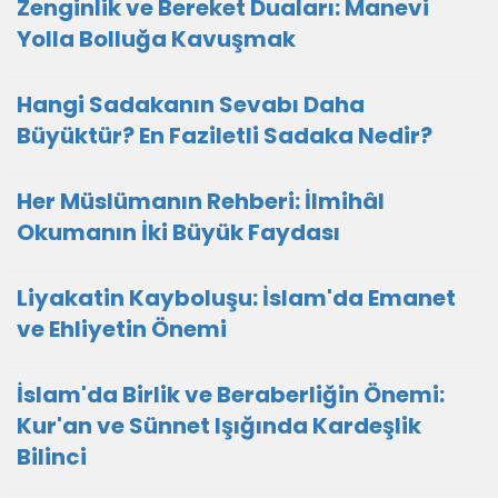
Zenginlik ve Bereket Duaları: Manevi
Yolla Bolluğa Kavuşmak
Hangi Sadakanın Sevabı Daha
Büyüktür? En Faziletli Sadaka Nedir?
Her Müslümanın Rehberi: İlmihâl
Okumanın İki Büyük Faydası
Liyakatin Kayboluşu: İslam'da Emanet
ve Ehliyetin Önemi
İslam'da Birlik ve Beraberliğin Önemi:
Kur'an ve Sünnet Işığında Kardeşlik
Bilinci